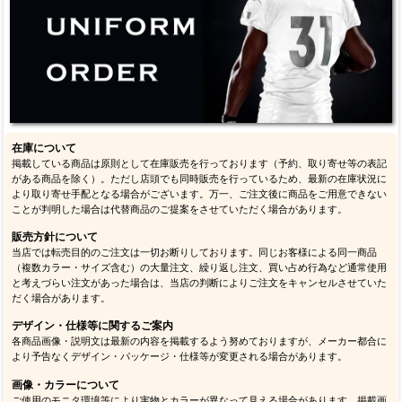
在庫について
掲載している商品は原則として在庫販売を行っております（予約、取り寄せ等の表記
がある商品を除く）。ただし店頭でも同時販売を行っているため、最新の在庫状況に
より取り寄せ手配となる場合がございます。万一、ご注文後に商品をご用意できない
ことが判明した場合は代替商品のご提案をさせていただく場合があります。
販売方針について
当店では転売目的のご注文は一切お断りしております。同じお客様による同一商品
（複数カラー・サイズ含む）の大量注文、繰り返し注文、買い占め行為など通常使用
と考えづらい注文があった場合は、当店の判断によりご注文をキャンセルさせていた
だく場合があります。
デザイン・仕様等に関するご案内
各商品画像・説明文は最新の内容を掲載するよう努めておりますが、メーカー都合に
より予告なくデザイン・パッケージ・仕様等が変更される場合があります。
画像・カラーについて
ご使用のモニタ環境等により実物とカラーが異なって見える場合があります。掲載画