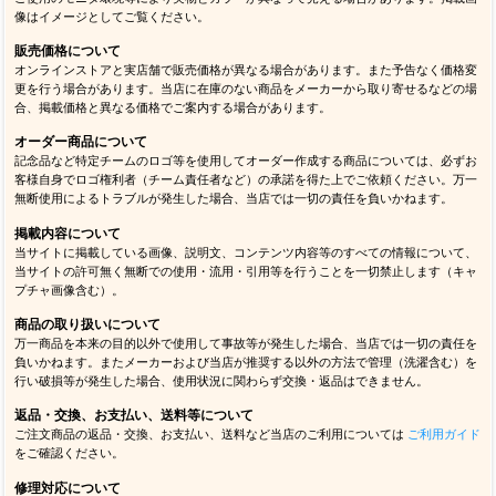
像はイメージとしてご覧ください。
販売価格について
オンラインストアと実店舗で販売価格が異なる場合があります。また予告なく価格変
更を行う場合があります。当店に在庫のない商品をメーカーから取り寄せるなどの場
合、掲載価格と異なる価格でご案内する場合があります。
オーダー商品について
記念品など特定チームのロゴ等を使用してオーダー作成する商品については、必ずお
客様自身でロゴ権利者（チーム責任者など）の承諾を得た上でご依頼ください。万一
無断使用によるトラブルが発生した場合、当店では一切の責任を負いかねます。
掲載内容について
当サイトに掲載している画像、説明文、コンテンツ内容等のすべての情報について、
当サイトの許可無く無断での使用・流用・引用等を行うことを一切禁止します（キャ
プチャ画像含む）。
商品の取り扱いについて
万一商品を本来の目的以外で使用して事故等が発生した場合、当店では一切の責任を
負いかねます。またメーカーおよび当店が推奨する以外の方法で管理（洗濯含む）を
行い破損等が発生した場合、使用状況に関わらず交換・返品はできません。
返品・交換、お支払い、送料等について
ご注文商品の返品・交換、お支払い、送料など当店のご利用については
ご利用ガイド
をご確認ください。
修理対応について