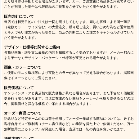
より取り寄せ手配となる場合がございます。万一、ご注文後に商品をご用意できない
ことが判明した場合は代替商品のご提案をさせていただく場合があります。
販売方針について
当店では転売目的のご注文は一切お断りしております。同じお客様による同一商品
（複数カラー・サイズ含む）の大量注文、繰り返し注文、買い占め行為など通常使用
と考えづらい注文があった場合は、当店の判断によりご注文をキャンセルさせていた
だく場合があります。
デザイン・仕様等に関するご案内
各商品画像・説明文は最新の内容を掲載するよう努めておりますが、メーカー都合に
より予告なくデザイン・パッケージ・仕様等が変更される場合があります。
画像・カラーについて
ご使用のモニタ環境等により実物とカラーが異なって見える場合があります。掲載画
像はイメージとしてご覧ください。
販売価格について
オンラインストアと実店舗で販売価格が異なる場合があります。また予告なく価格変
更を行う場合があります。当店に在庫のない商品をメーカーから取り寄せるなどの場
合、掲載価格と異なる価格でご案内する場合があります。
オーダー商品について
記念品など特定チームのロゴ等を使用してオーダー作成する商品については、必ずお
客様自身でロゴ権利者（チーム責任者など）の承諾を得た上でご依頼ください。万一
無断使用によるトラブルが発生した場合、当店では一切の責任を負いかねます。
掲載内容について