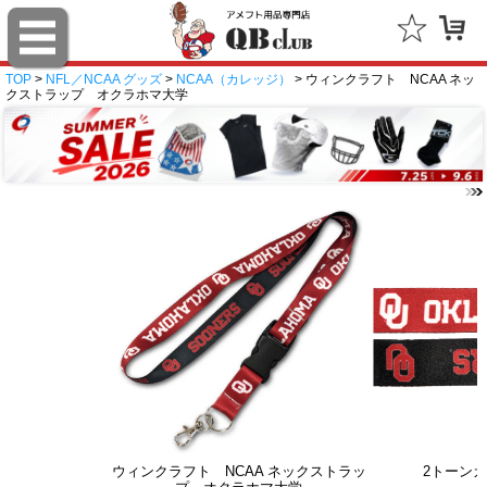
TOP
>
NFL／NCAA グッズ
>
NCAA（カレッジ）
> ウィンクラフト NCAA ネッ
クストラップ オクラホマ大学
ウィンクラフト NCAA ネックストラッ
2トーン