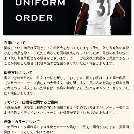
在庫について
掲載している商品は原則として在庫販売を行っております（予約、取り寄せ等の表記
がある商品を除く）。ただし店頭でも同時販売を行っているため、最新の在庫状況に
より取り寄せ手配となる場合がございます。万一、ご注文後に商品をご用意できない
ことが判明した場合は代替商品のご提案をさせていただく場合があります。
販売方針について
当店では転売目的のご注文は一切お断りしております。同じお客様による同一商品
（複数カラー・サイズ含む）の大量注文、繰り返し注文、買い占め行為など通常使用
と考えづらい注文があった場合は、当店の判断によりご注文をキャンセルさせていた
だく場合があります。
デザイン・仕様等に関するご案内
各商品画像・説明文は最新の内容を掲載するよう努めておりますが、メーカー都合に
より予告なくデザイン・パッケージ・仕様等が変更される場合があります。
画像・カラーについて
ご使用のモニタ環境等により実物とカラーが異なって見える場合があります。掲載画
像はイメージとしてご覧ください。