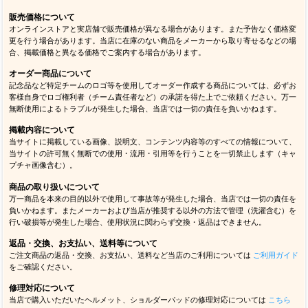
販売価格について
オンラインストアと実店舗で販売価格が異なる場合があります。また予告なく価格変
更を行う場合があります。当店に在庫のない商品をメーカーから取り寄せるなどの場
合、掲載価格と異なる価格でご案内する場合があります。
オーダー商品について
記念品など特定チームのロゴ等を使用してオーダー作成する商品については、必ずお
客様自身でロゴ権利者（チーム責任者など）の承諾を得た上でご依頼ください。万一
無断使用によるトラブルが発生した場合、当店では一切の責任を負いかねます。
掲載内容について
当サイトに掲載している画像、説明文、コンテンツ内容等のすべての情報について、
当サイトの許可無く無断での使用・流用・引用等を行うことを一切禁止します（キャ
プチャ画像含む）。
商品の取り扱いについて
万一商品を本来の目的以外で使用して事故等が発生した場合、当店では一切の責任を
負いかねます。またメーカーおよび当店が推奨する以外の方法で管理（洗濯含む）を
行い破損等が発生した場合、使用状況に関わらず交換・返品はできません。
返品・交換、お支払い、送料等について
ご注文商品の返品・交換、お支払い、送料など当店のご利用については
ご利用ガイド
をご確認ください。
修理対応について
当店で購入いただいたヘルメット、ショルダーパッドの修理対応については
こちら