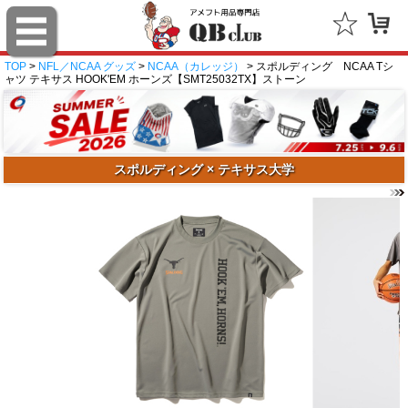
TOP
>
NFL／NCAA グッズ
>
NCAA（カレッジ）
> スポルディング NCAA Tシ
ャツ テキサス HOOK'EM ホーンズ【SMT25032TX】ストーン
スポルディング × テキサス大学