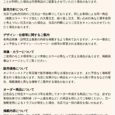
ことが判明した場合は代替商品のご提案をさせていただく場合があります。
販売方針について
当店では転売目的のご注文は一切お断りしております。同じお客様による同一商品
（複数カラー・サイズ含む）の大量注文、繰り返し注文、買い占め行為など通常使用
と考えづらい注文があった場合は、当店の判断によりご注文をキャンセルさせていた
だく場合があります。
デザイン・仕様等に関するご案内
各商品画像・説明文は最新の内容を掲載するよう努めておりますが、メーカー都合に
より予告なくデザイン・パッケージ・仕様等が変更される場合があります。
画像・カラーについて
ご使用のモニタ環境等により実物とカラーが異なって見える場合があります。掲載画
像はイメージとしてご覧ください。
販売価格について
オンラインストアと実店舗で販売価格が異なる場合があります。また予告なく価格変
更を行う場合があります。当店に在庫のない商品をメーカーから取り寄せるなどの場
合、掲載価格と異なる価格でご案内する場合があります。
オーダー商品について
記念品など特定チームのロゴ等を使用してオーダー作成する商品については、必ずお
客様自身でロゴ権利者（チーム責任者など）の承諾を得た上でご依頼ください。万一
無断使用によるトラブルが発生した場合、当店では一切の責任を負いかねます。
掲載内容について