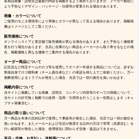
各商品画像・説明文は最新の内容を掲載するよう努めておりますが、メーカー都合に
より予告なくデザイン・パッケージ・仕様等が変更される場合があります。
画像・カラーについて
ご使用のモニタ環境等により実物とカラーが異なって見える場合があります。掲載画
像はイメージとしてご覧ください。
販売価格について
オンラインストアと実店舗で販売価格が異なる場合があります。また予告なく価格変
更を行う場合があります。当店に在庫のない商品をメーカーから取り寄せるなどの場
合、掲載価格と異なる価格でご案内する場合があります。
オーダー商品について
記念品など特定チームのロゴ等を使用してオーダー作成する商品については、必ずお
客様自身でロゴ権利者（チーム責任者など）の承諾を得た上でご依頼ください。万一
無断使用によるトラブルが発生した場合、当店では一切の責任を負いかねます。
掲載内容について
当サイトに掲載している画像、説明文、コンテンツ内容等のすべての情報について、
当サイトの許可無く無断での使用・流用・引用等を行うことを一切禁止します（キャ
プチャ画像含む）。
商品の取り扱いについて
万一商品を本来の目的以外で使用して事故等が発生した場合、当店では一切の責任を
負いかねます。またメーカーおよび当店が推奨する以外の方法で管理（洗濯含む）を
行い破損等が発生した場合、使用状況に関わらず交換・返品はできません。
返品・交換、お支払い、送料等について