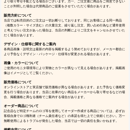
より取り寄せ手配となる場合がございます。万一、ご注文後に商品をご用意できない
ことが判明した場合は代替商品のご提案をさせていただく場合があります。
販売方針について
当店では転売目的のご注文は一切お断りしております。同じお客様による同一商品
（複数カラー・サイズ含む）の大量注文、繰り返し注文、買い占め行為など通常使用
と考えづらい注文があった場合は、当店の判断によりご注文をキャンセルさせていた
だく場合があります。
デザイン・仕様等に関するご案内
各商品画像・説明文は最新の内容を掲載するよう努めておりますが、メーカー都合に
より予告なくデザイン・パッケージ・仕様等が変更される場合があります。
画像・カラーについて
ご使用のモニタ環境等により実物とカラーが異なって見える場合があります。掲載画
像はイメージとしてご覧ください。
販売価格について
オンラインストアと実店舗で販売価格が異なる場合があります。また予告なく価格変
更を行う場合があります。当店に在庫のない商品をメーカーから取り寄せるなどの場
合、掲載価格と異なる価格でご案内する場合があります。
オーダー商品について
記念品など特定チームのロゴ等を使用してオーダー作成する商品については、必ずお
客様自身でロゴ権利者（チーム責任者など）の承諾を得た上でご依頼ください。万一
無断使用によるトラブルが発生した場合、当店では一切の責任を負いかねます。
掲載内容について