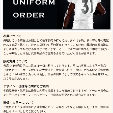
在庫について
掲載している商品は原則として在庫販売を行っております（予約、取り寄せ等の表記
がある商品を除く）。ただし店頭でも同時販売を行っているため、最新の在庫状況に
より取り寄せ手配となる場合がございます。万一、ご注文後に商品をご用意できない
ことが判明した場合は代替商品のご提案をさせていただく場合があります。
販売方針について
当店では転売目的のご注文は一切お断りしております。同じお客様による同一商品
（複数カラー・サイズ含む）の大量注文、繰り返し注文、買い占め行為など通常使用
と考えづらい注文があった場合は、当店の判断によりご注文をキャンセルさせていた
だく場合があります。
デザイン・仕様等に関するご案内
各商品画像・説明文は最新の内容を掲載するよう努めておりますが、メーカー都合に
より予告なくデザイン・パッケージ・仕様等が変更される場合があります。
画像・カラーについて
ご使用のモニタ環境等により実物とカラーが異なって見える場合があります。掲載画
像はイメージとしてご覧ください。