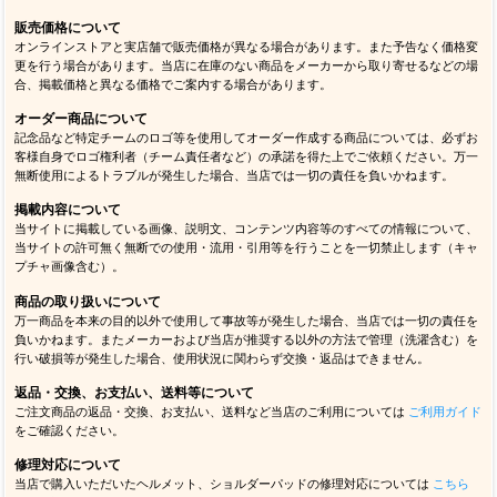
販売価格について
オンラインストアと実店舗で販売価格が異なる場合があります。また予告なく価格変
更を行う場合があります。当店に在庫のない商品をメーカーから取り寄せるなどの場
合、掲載価格と異なる価格でご案内する場合があります。
オーダー商品について
記念品など特定チームのロゴ等を使用してオーダー作成する商品については、必ずお
客様自身でロゴ権利者（チーム責任者など）の承諾を得た上でご依頼ください。万一
無断使用によるトラブルが発生した場合、当店では一切の責任を負いかねます。
掲載内容について
当サイトに掲載している画像、説明文、コンテンツ内容等のすべての情報について、
当サイトの許可無く無断での使用・流用・引用等を行うことを一切禁止します（キャ
プチャ画像含む）。
商品の取り扱いについて
万一商品を本来の目的以外で使用して事故等が発生した場合、当店では一切の責任を
負いかねます。またメーカーおよび当店が推奨する以外の方法で管理（洗濯含む）を
行い破損等が発生した場合、使用状況に関わらず交換・返品はできません。
返品・交換、お支払い、送料等について
ご注文商品の返品・交換、お支払い、送料など当店のご利用については
ご利用ガイド
をご確認ください。
修理対応について
当店で購入いただいたヘルメット、ショルダーパッドの修理対応については
こちら