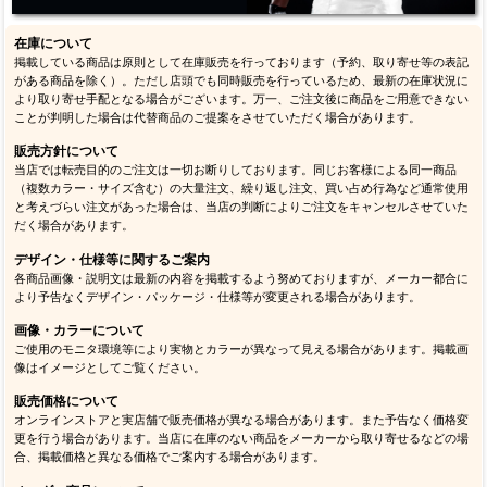
在庫について
掲載している商品は原則として在庫販売を行っております（予約、取り寄せ等の表記
がある商品を除く）。ただし店頭でも同時販売を行っているため、最新の在庫状況に
より取り寄せ手配となる場合がございます。万一、ご注文後に商品をご用意できない
ことが判明した場合は代替商品のご提案をさせていただく場合があります。
販売方針について
当店では転売目的のご注文は一切お断りしております。同じお客様による同一商品
（複数カラー・サイズ含む）の大量注文、繰り返し注文、買い占め行為など通常使用
と考えづらい注文があった場合は、当店の判断によりご注文をキャンセルさせていた
だく場合があります。
デザイン・仕様等に関するご案内
各商品画像・説明文は最新の内容を掲載するよう努めておりますが、メーカー都合に
より予告なくデザイン・パッケージ・仕様等が変更される場合があります。
画像・カラーについて
ご使用のモニタ環境等により実物とカラーが異なって見える場合があります。掲載画
像はイメージとしてご覧ください。
販売価格について
オンラインストアと実店舗で販売価格が異なる場合があります。また予告なく価格変
更を行う場合があります。当店に在庫のない商品をメーカーから取り寄せるなどの場
合、掲載価格と異なる価格でご案内する場合があります。