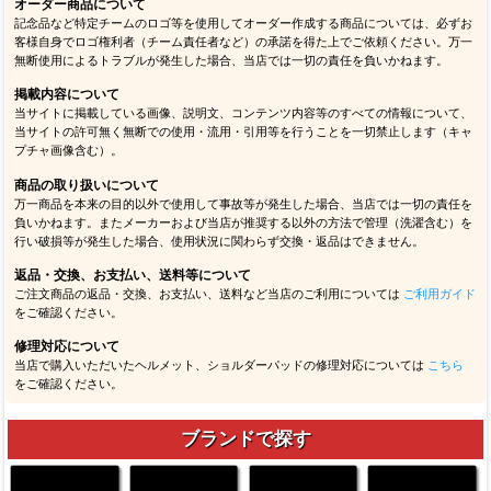
オーダー商品について
記念品など特定チームのロゴ等を使用してオーダー作成する商品については、必ずお
客様自身でロゴ権利者（チーム責任者など）の承諾を得た上でご依頼ください。万一
無断使用によるトラブルが発生した場合、当店では一切の責任を負いかねます。
掲載内容について
当サイトに掲載している画像、説明文、コンテンツ内容等のすべての情報について、
当サイトの許可無く無断での使用・流用・引用等を行うことを一切禁止します（キャ
プチャ画像含む）。
商品の取り扱いについて
万一商品を本来の目的以外で使用して事故等が発生した場合、当店では一切の責任を
負いかねます。またメーカーおよび当店が推奨する以外の方法で管理（洗濯含む）を
行い破損等が発生した場合、使用状況に関わらず交換・返品はできません。
返品・交換、お支払い、送料等について
ご注文商品の返品・交換、お支払い、送料など当店のご利用については
ご利用ガイド
をご確認ください。
修理対応について
当店で購入いただいたヘルメット、ショルダーパッドの修理対応については
こちら
をご確認ください。
ブランドで探す