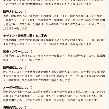
ことが判明した場合は代替商品のご提案をさせていただく場合があります。
販売方針について
当店では転売目的のご注文は一切お断りしております。同じお客様による同一商品
（複数カラー・サイズ含む）の大量注文、繰り返し注文、買い占め行為など通常使用
と考えづらい注文があった場合は、当店の判断によりご注文をキャンセルさせていた
だく場合があります。
デザイン・仕様等に関するご案内
各商品画像・説明文は最新の内容を掲載するよう努めておりますが、メーカー都合に
より予告なくデザイン・パッケージ・仕様等が変更される場合があります。
画像・カラーについて
ご使用のモニタ環境等により実物とカラーが異なって見える場合があります。掲載画
像はイメージとしてご覧ください。
販売価格について
オンラインストアと実店舗で販売価格が異なる場合があります。また予告なく価格変
更を行う場合があります。当店に在庫のない商品をメーカーから取り寄せるなどの場
合、掲載価格と異なる価格でご案内する場合があります。
オーダー商品について
記念品など特定チームのロゴ等を使用してオーダー作成する商品については、必ずお
客様自身でロゴ権利者（チーム責任者など）の承諾を得た上でご依頼ください。万一
無断使用によるトラブルが発生した場合、当店では一切の責任を負いかねます。
掲載内容について