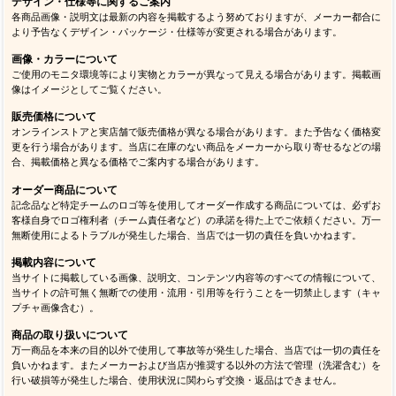
デザイン・仕様等に関するご案内
各商品画像・説明文は最新の内容を掲載するよう努めておりますが、メーカー都合に
より予告なくデザイン・パッケージ・仕様等が変更される場合があります。
画像・カラーについて
ご使用のモニタ環境等により実物とカラーが異なって見える場合があります。掲載画
像はイメージとしてご覧ください。
販売価格について
オンラインストアと実店舗で販売価格が異なる場合があります。また予告なく価格変
更を行う場合があります。当店に在庫のない商品をメーカーから取り寄せるなどの場
合、掲載価格と異なる価格でご案内する場合があります。
オーダー商品について
記念品など特定チームのロゴ等を使用してオーダー作成する商品については、必ずお
客様自身でロゴ権利者（チーム責任者など）の承諾を得た上でご依頼ください。万一
無断使用によるトラブルが発生した場合、当店では一切の責任を負いかねます。
掲載内容について
当サイトに掲載している画像、説明文、コンテンツ内容等のすべての情報について、
当サイトの許可無く無断での使用・流用・引用等を行うことを一切禁止します（キャ
プチャ画像含む）。
商品の取り扱いについて
万一商品を本来の目的以外で使用して事故等が発生した場合、当店では一切の責任を
負いかねます。またメーカーおよび当店が推奨する以外の方法で管理（洗濯含む）を
行い破損等が発生した場合、使用状況に関わらず交換・返品はできません。