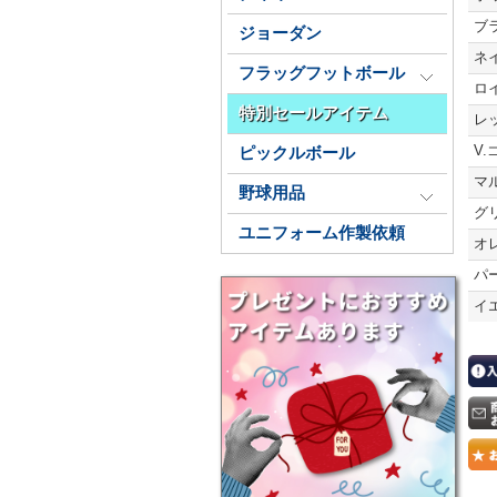
ブ
ジョーダン
ネ
フラッグフットボール
ロ
特別セールアイテム
レ
V
ピックルボール
マ
野球用品
グ
ユニフォーム作製依頼
オ
パ
イ