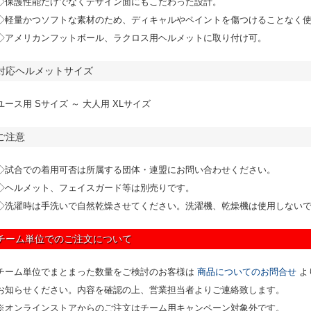
◇保護性能だけでなくデザイン面にもこだわった設計。
◇軽量かつソフトな素材のため、ディキャルやペイントを傷つけることなく
◇アメリカンフットボール、ラクロス用ヘルメットに取り付け可。
対応ヘルメットサイズ
ユース用 Sサイズ ～ 大人用 XLサイズ
ご注意
◇試合での着用可否は所属する団体・連盟にお問い合わせください。
◇ヘルメット、フェイスガード等は別売りです。
◇洗濯時は手洗いで自然乾燥させてください。洗濯機、乾燥機は使用しない
チーム単位でのご注文について
チーム単位でまとまった数量をご検討のお客様は
商品についてのお問合せ
よ
お知らせください。内容を確認の上、営業担当者よりご連絡致します。
※オンラインストアからのご注文はチーム用キャンペーン対象外です。