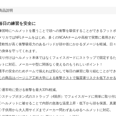
商品説明
毎日の練習を安全に
練習時にヘルメットを覆うことで頭への衝撃を吸収することができるフット
メリカではNFLチームをはじめ、多くのNCAAチームや高校で実際に着用さ
柔軟性が高く衝撃吸収力のあるパッドが頭や首にかかるダメージを軽減。日
の身体を守ってくれます。
取り付けはヘルメット本体ではなくフェイスガードにストラップで固定する
ットに対応。メーカーや型に関係なく使えるのもうれしいポイント！
選手の安全のためチームで揃えれば安心して毎日の練習に取り組むことがで
この商品はバージニア工科大学による衝撃テストで脳震盪リスクを低下させ
◇通常時に受ける衝撃を最大33%軽減。
◇スナップボタン式のストラップ（4箇所）でフェイスガードに簡単に取り付
◇ヘルメットに被せることで内部の急激な温度上昇・低下から頭を保護。真
◇子供用から大人用サイズまでメーカー問わずあらゆるヘルメットに対応。