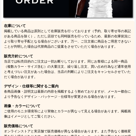
在庫について
掲載している商品は原則として在庫販売を行っております（予約、取り寄せ等の表記
がある商品を除く）。ただし店頭でも同時販売を行っているため、最新の在庫状況に
より取り寄せ手配となる場合がございます。万一、ご注文後に商品をご用意できない
ことが判明した場合は代替商品のご提案をさせていただく場合があります。
販売方針について
当店では転売目的のご注文は一切お断りしております。同じお客様による同一商品
（複数カラー・サイズ含む）の大量注文、繰り返し注文、買い占め行為など通常使用
と考えづらい注文があった場合は、当店の判断によりご注文をキャンセルさせていた
だく場合があります。
デザイン・仕様等に関するご案内
各商品画像・説明文は最新の内容を掲載するよう努めておりますが、メーカー都合に
より予告なくデザイン・パッケージ・仕様等が変更される場合があります。
画像・カラーについて
ご使用のモニタ環境等により実物とカラーが異なって見える場合があります。掲載画
像はイメージとしてご覧ください。
販売価格について
オンラインストアと実店舗で販売価格が異なる場合があります。また予告なく価格変