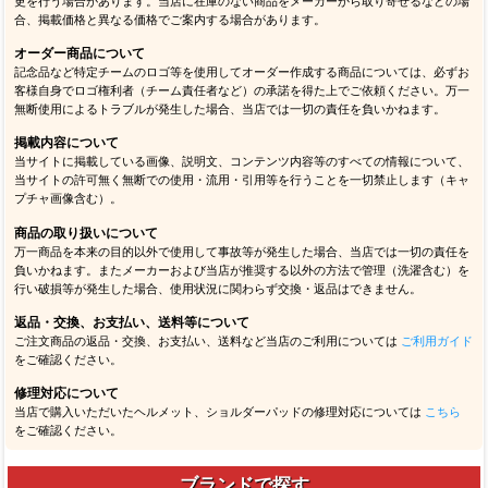
更を行う場合があります。当店に在庫のない商品をメーカーから取り寄せるなどの場
合、掲載価格と異なる価格でご案内する場合があります。
オーダー商品について
記念品など特定チームのロゴ等を使用してオーダー作成する商品については、必ずお
客様自身でロゴ権利者（チーム責任者など）の承諾を得た上でご依頼ください。万一
無断使用によるトラブルが発生した場合、当店では一切の責任を負いかねます。
掲載内容について
当サイトに掲載している画像、説明文、コンテンツ内容等のすべての情報について、
当サイトの許可無く無断での使用・流用・引用等を行うことを一切禁止します（キャ
プチャ画像含む）。
商品の取り扱いについて
万一商品を本来の目的以外で使用して事故等が発生した場合、当店では一切の責任を
負いかねます。またメーカーおよび当店が推奨する以外の方法で管理（洗濯含む）を
行い破損等が発生した場合、使用状況に関わらず交換・返品はできません。
返品・交換、お支払い、送料等について
ご注文商品の返品・交換、お支払い、送料など当店のご利用については
ご利用ガイド
をご確認ください。
修理対応について
当店で購入いただいたヘルメット、ショルダーパッドの修理対応については
こちら
をご確認ください。
ブランドで探す