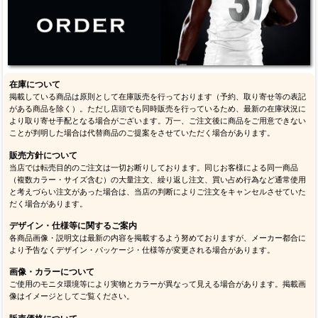
在庫について
掲載している商品は原則として在庫販売を行っております（予約、取り寄せ等の表記
がある商品を除く）。ただし店頭でも同時販売を行っているため、最新の在庫状況に
より取り寄せ手配となる場合がございます。万一、ご注文後に商品をご用意できない
ことが判明した場合は代替商品のご提案をさせていただく場合があります。
販売方針について
当店では転売目的のご注文は一切お断りしております。同じお客様による同一商品
（複数カラー・サイズ含む）の大量注文、繰り返し注文、買い占め行為など通常使用
と考えづらい注文があった場合は、当店の判断によりご注文をキャンセルさせていた
だく場合があります。
デザイン・仕様等に関するご案内
各商品画像・説明文は最新の内容を掲載するよう努めておりますが、メーカー都合に
より予告なくデザイン・パッケージ・仕様等が変更される場合があります。
画像・カラーについて
ご使用のモニタ環境等により実物とカラーが異なって見える場合があります。掲載画
像はイメージとしてご覧ください。