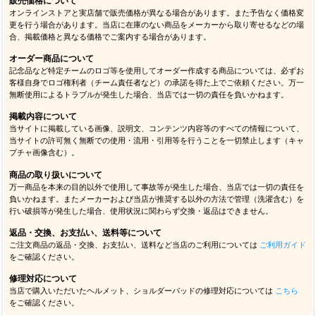
販売価格について
オンラインストアと実店舗で販売価格が異なる場合があります。また予告なく価格変
更を行う場合があります。当店に在庫のない商品をメーカーから取り寄せるなどの場
合、掲載価格と異なる価格でご案内する場合があります。
オーダー商品について
記念品など特定チームのロゴ等を使用してオーダー作成する商品については、必ずお
客様自身でロゴ権利者（チーム責任者など）の承諾を得た上でご依頼ください。万一
無断使用によるトラブルが発生した場合、当店では一切の責任を負いかねます。
掲載内容について
当サイトに掲載している画像、説明文、コンテンツ内容等のすべての情報について、
当サイトの許可無く無断での使用・流用・引用等を行うことを一切禁止します（キャ
プチャ画像含む）。
商品の取り扱いについて
万一商品を本来の目的以外で使用して事故等が発生した場合、当店では一切の責任を
負いかねます。またメーカーおよび当店が推奨する以外の方法で管理（洗濯含む）を
行い破損等が発生した場合、使用状況に関わらず交換・返品はできません。
返品・交換、お支払い、送料等について
ご注文商品の返品・交換、お支払い、送料など当店のご利用については
ご利用ガイド
をご確認ください。
修理対応について
当店で購入いただいたヘルメット、ショルダーパッドの修理対応については
こちら
をご確認ください。