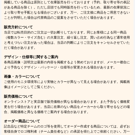
掲載している商品は原則として在庫販売を行っております（予約、取り寄せ等の表記
がある商品を除く）。ただし店頭でも同時販売を行っているため、最新の在庫状況に
より取り寄せ手配となる場合がございます。万一、ご注文後に商品をご用意できない
ことが判明した場合は代替商品のご提案をさせていただく場合があります。
販売方針について
当店では転売目的のご注文は一切お断りしております。同じお客様による同一商品
（複数カラー・サイズ含む）の大量注文、繰り返し注文、買い占め行為など通常使用
と考えづらい注文があった場合は、当店の判断によりご注文をキャンセルさせていた
だく場合があります。
デザイン・仕様等に関するご案内
各商品画像・説明文は最新の内容を掲載するよう努めておりますが、メーカー都合に
より予告なくデザイン・パッケージ・仕様等が変更される場合があります。
画像・カラーについて
ご使用のモニタ環境等により実物とカラーが異なって見える場合があります。掲載画
像はイメージとしてご覧ください。
販売価格について
オンラインストアと実店舗で販売価格が異なる場合があります。また予告なく価格変
更を行う場合があります。当店に在庫のない商品をメーカーから取り寄せるなどの場
合、掲載価格と異なる価格でご案内する場合があります。
オーダー商品について
記念品など特定チームのロゴ等を使用してオーダー作成する商品については、必ずお
客様自身でロゴ権利者（チーム責任者など）の承諾を得た上でご依頼ください。万一