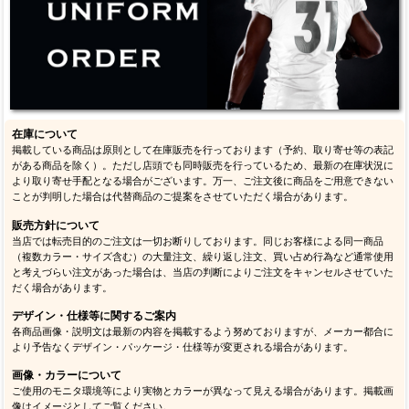
在庫について
掲載している商品は原則として在庫販売を行っております（予約、取り寄せ等の表記
がある商品を除く）。ただし店頭でも同時販売を行っているため、最新の在庫状況に
より取り寄せ手配となる場合がございます。万一、ご注文後に商品をご用意できない
ことが判明した場合は代替商品のご提案をさせていただく場合があります。
販売方針について
当店では転売目的のご注文は一切お断りしております。同じお客様による同一商品
（複数カラー・サイズ含む）の大量注文、繰り返し注文、買い占め行為など通常使用
と考えづらい注文があった場合は、当店の判断によりご注文をキャンセルさせていた
だく場合があります。
デザイン・仕様等に関するご案内
各商品画像・説明文は最新の内容を掲載するよう努めておりますが、メーカー都合に
より予告なくデザイン・パッケージ・仕様等が変更される場合があります。
画像・カラーについて
ご使用のモニタ環境等により実物とカラーが異なって見える場合があります。掲載画
像はイメージとしてご覧ください。