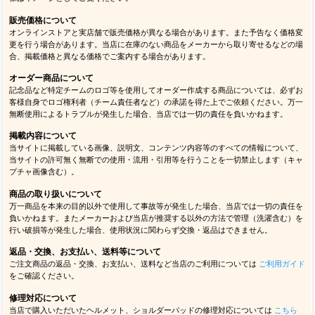
販売価格について
オンラインストアと実店舗で販売価格が異なる場合があります。また予告なく価格変
更を行う場合があります。当店に在庫のない商品をメーカーから取り寄せるなどの場
合、掲載価格と異なる価格でご案内する場合があります。
オーダー商品について
記念品など特定チームのロゴ等を使用してオーダー作成する商品については、必ずお
客様自身でロゴ権利者（チーム責任者など）の承諾を得た上でご依頼ください。万一
無断使用によるトラブルが発生した場合、当店では一切の責任を負いかねます。
掲載内容について
当サイトに掲載している画像、説明文、コンテンツ内容等のすべての情報について、
当サイトの許可無く無断での使用・流用・引用等を行うことを一切禁止します（キャ
プチャ画像含む）。
商品の取り扱いについて
万一商品を本来の目的以外で使用して事故等が発生した場合、当店では一切の責任を
負いかねます。またメーカーおよび当店が推奨する以外の方法で管理（洗濯含む）を
行い破損等が発生した場合、使用状況に関わらず交換・返品はできません。
返品・交換、お支払い、送料等について
ご注文商品の返品・交換、お支払い、送料など当店のご利用については
ご利用ガイド
をご確認ください。
修理対応について
当店で購入いただいたヘルメット、ショルダーパッドの修理対応については
こちら