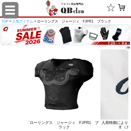
TOP
>
人気アイテム
> ローリングス ジャージィ FJPR1 ブラック
ローリングス ジャージィ FJPR1 ブ
入荷時期により
ラック
す（カ