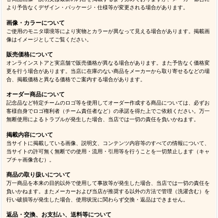
より予告なくデザイン・パッケージ・仕様等が変更される場合があります。
画像・カラーについて
ご使用のモニタ環境等により実物とカラーが異なって見える場合があります。掲載画
像はイメージとしてご覧ください。
販売価格について
オンラインストアと実店舗で販売価格が異なる場合があります。また予告なく価格変
更を行う場合があります。当店に在庫のない商品をメーカーから取り寄せるなどの場
合、掲載価格と異なる価格でご案内する場合があります。
オーダー商品について
記念品など特定チームのロゴ等を使用してオーダー作成する商品については、必ずお
客様自身でロゴ権利者（チーム責任者など）の承諾を得た上でご依頼ください。万一
無断使用によるトラブルが発生した場合、当店では一切の責任を負いかねます。
掲載内容について
当サイトに掲載している画像、説明文、コンテンツ内容等のすべての情報について、
当サイトの許可無く無断での使用・流用・引用等を行うことを一切禁止します（キャ
プチャ画像含む）。
商品の取り扱いについて
万一商品を本来の目的以外で使用して事故等が発生した場合、当店では一切の責任を
負いかねます。またメーカーおよび当店が推奨する以外の方法で管理（洗濯含む）を
行い破損等が発生した場合、使用状況に関わらず交換・返品はできません。
返品・交換、お支払い、送料等について