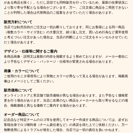
がある商品を除く）。ただし店頭でも同時販売を行っているため、最新の在庫状況に
より取り寄せ手配となる場合がございます。万一、ご注文後に商品をご用意できない
ことが判明した場合は代替商品のご提案をさせていただく場合があります。
販売方針について
当店では転売目的のご注文は一切お断りしております。同じお客様による同一商品
（複数カラー・サイズ含む）の大量注文、繰り返し注文、買い占め行為など通常使用
と考えづらい注文があった場合は、当店の判断によりご注文をキャンセルさせていた
だく場合があります。
デザイン・仕様等に関するご案内
各商品画像・説明文は最新の内容を掲載するよう努めておりますが、メーカー都合に
より予告なくデザイン・パッケージ・仕様等が変更される場合があります。
画像・カラーについて
ご使用のモニタ環境等により実物とカラーが異なって見える場合があります。掲載画
像はイメージとしてご覧ください。
販売価格について
オンラインストアと実店舗で販売価格が異なる場合があります。また予告なく価格変
更を行う場合があります。当店に在庫のない商品をメーカーから取り寄せるなどの場
合、掲載価格と異なる価格でご案内する場合があります。
オーダー商品について
記念品など特定チームのロゴ等を使用してオーダー作成する商品については、必ずお
客様自身でロゴ権利者（チーム責任者など）の承諾を得た上でご依頼ください。万一
無断使用によるトラブルが発生した場合、当店では一切の責任を負いかねます。