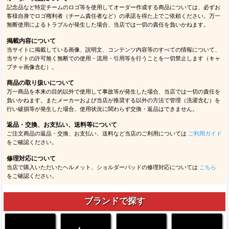
記念品など特定チームのロゴ等を使用してオーダー作成する商品については、必ずお
客様自身でロゴ権利者（チーム責任者など）の承諾を得た上でご依頼ください。万一
無断使用によるトラブルが発生した場合、当店では一切の責任を負いかねます。
掲載内容について
当サイトに掲載している画像、説明文、コンテンツ内容等のすべての情報について、
当サイトの許可無く無断での使用・流用・引用等を行うことを一切禁止します（キャ
プチャ画像含む）。
商品の取り扱いについて
万一商品を本来の目的以外で使用して事故等が発生した場合、当店では一切の責任を
負いかねます。またメーカーおよび当店が推奨する以外の方法で管理（洗濯含む）を
行い破損等が発生した場合、使用状況に関わらず交換・返品はできません。
返品・交換、お支払い、送料等について
ご注文商品の返品・交換、お支払い、送料など当店のご利用については
ご利用ガイド
をご確認ください。
修理対応について
当店で購入いただいたヘルメット、ショルダーパッドの修理対応については
こちら
をご確認ください。
ブランドで探す