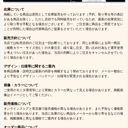
在庫について
掲載している商品は原則として在庫販売を行っております（予約、取り寄せ等の表記
がある商品を除く）。ただし店頭でも同時販売を行っているため、最新の在庫状況に
より取り寄せ手配となる場合がございます。万一、ご注文後に商品をご用意できない
ことが判明した場合は代替商品のご提案をさせていただく場合があります。
販売方針について
当店では転売目的のご注文は一切お断りしております。同じお客様による同一商品
（複数カラー・サイズ含む）の大量注文、繰り返し注文、買い占め行為など通常使用
と考えづらい注文があった場合は、当店の判断によりご注文をキャンセルさせていた
だく場合があります。
デザイン・仕様等に関するご案内
各商品画像・説明文は最新の内容を掲載するよう努めておりますが、メーカー都合に
より予告なくデザイン・パッケージ・仕様等が変更される場合があります。
画像・カラーについて
ご使用のモニタ環境等により実物とカラーが異なって見える場合があります。掲載画
像はイメージとしてご覧ください。
販売価格について
オンラインストアと実店舗で販売価格が異なる場合があります。また予告なく価格変
更を行う場合があります。当店に在庫のない商品をメーカーから取り寄せるなどの場
合、掲載価格と異なる価格でご案内する場合があります。
オーダー商品について