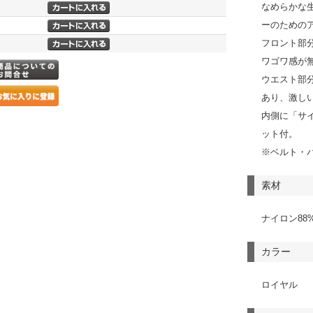
なめらかな
ーのための
フロント部
ワゴワ感が
ウエスト部
あり、激し
内側に「サ
ット付。
※ベルト・
素材
ナイロン88
カラー
ロイヤル