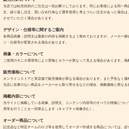
当店では転売目的のご注文は一切お断りしております。同じお客様による同一商
文、繰り返し注文、買い占め行為など通常使用と考えづらい注文があった場合は
させていただく場合があります。
デザイン・仕様等に関するご案内
各商品画像・説明文は最新の内容を掲載するよう努めておりますが、メーカー都
ジ・仕様等が変更される場合があります。
画像・カラーについて
ご使用のモニタ環境等により実物とカラーが異なって見える場合があります。掲
販売価格について
オンラインストアと実店舗で販売価格が異なる場合があります。また予告なく価
当店に在庫のない商品をメーカーから取り寄せるなどの場合、掲載価格と異なる
掲載内容について
当サイトに掲載している画像、説明文、コンテンツ内容等のすべての情報につい
用等を行うことを一切禁止します（キャプチャ画像含む）。
オーダー商品について
記念品など特定チームのロゴ等を使用してオーダー作成する商品については、必