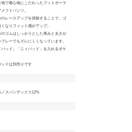
生地で着心地にこだわったフットボーラ
アメフトパンツ。
分のレースアップを排除することで、ゴ
無くなりフィット感がアップ。
分のゴムはしっかりとした厚みと太さが
いプレーでもズレにくくなっています。
イパッド」「ニィパッド」を入れるポケ
パッドは別売りです
%／スパンデックス12%