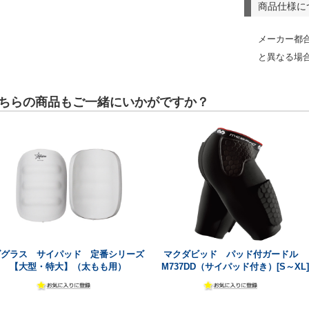
商品仕様に
メーカー都
と異なる場
ちらの商品もご一緒にいかがですか？
ダグラス サイパッド 定番シリーズ
マクダビッド パッド付ガードル
【大型・特大】（太もも用）
M737DD（サイパッド付き）[S～XL