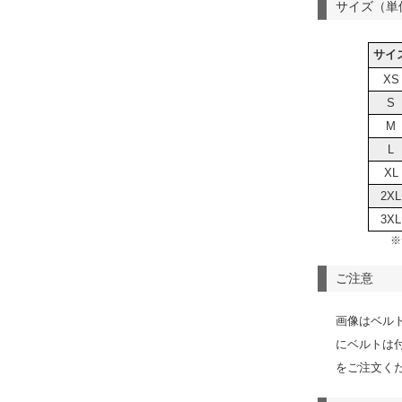
サイズ（単
サイ
XS
S
M
L
XL
2XL
3XL
※
ご注意
画像はベル
にベルトは
をご注文く