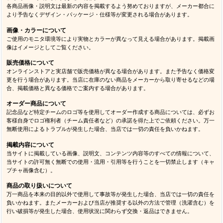
各商品画像・説明文は最新の内容を掲載するよう努めておりますが、メーカー都合に
より予告なくデザイン・パッケージ・仕様等が変更される場合があります。
画像・カラーについて
ご使用のモニタ環境等により実物とカラーが異なって見える場合があります。掲載画
像はイメージとしてご覧ください。
販売価格について
オンラインストアと実店舗で販売価格が異なる場合があります。また予告なく価格変
更を行う場合があります。当店に在庫のない商品をメーカーから取り寄せるなどの場
合、掲載価格と異なる価格でご案内する場合があります。
オーダー商品について
記念品など特定チームのロゴ等を使用してオーダー作成する商品については、必ずお
客様自身でロゴ権利者（チーム責任者など）の承諾を得た上でご依頼ください。万一
無断使用によるトラブルが発生した場合、当店では一切の責任を負いかねます。
掲載内容について
当サイトに掲載している画像、説明文、コンテンツ内容等のすべての情報について、
当サイトの許可無く無断での使用・流用・引用等を行うことを一切禁止します（キャ
プチャ画像含む）。
商品の取り扱いについて
万一商品を本来の目的以外で使用して事故等が発生した場合、当店では一切の責任を
負いかねます。またメーカーおよび当店が推奨する以外の方法で管理（洗濯含む）を
行い破損等が発生した場合、使用状況に関わらず交換・返品はできません。