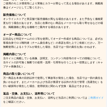
ご使用のモニタ環境等により実物とカラーが異なって見える場合があります。掲載画
像はイメージとしてご覧ください。
販売価格について
オンラインストアと実店舗で販売価格が異なる場合があります。また予告なく価格変
更を行う場合があります。当店に在庫のない商品をメーカーから取り寄せるなどの場
合、掲載価格と異なる価格でご案内する場合があります。
オーダー商品について
記念品など特定チームのロゴ等を使用してオーダー作成する商品については、必ずお
客様自身でロゴ権利者（チーム責任者など）の承諾を得た上でご依頼ください。万一
無断使用によるトラブルが発生した場合、当店では一切の責任を負いかねます。
掲載内容について
当サイトに掲載している画像、説明文、コンテンツ内容等のすべての情報について、
当サイトの許可無く無断での使用・流用・引用等を行うことを一切禁止します（キャ
プチャ画像含む）。
商品の取り扱いについて
万一商品を本来の目的以外で使用して事故等が発生した場合、当店では一切の責任を
負いかねます。またメーカーおよび当店が推奨する以外の方法で管理（洗濯含む）を
行い破損等が発生した場合、使用状況に関わらず交換・返品はできません。
返品・交換、お支払い、送料等について
ご注文商品の返品・交換、お支払い、送料など当店のご利用については
ご利用ガイド
をご確認ください。