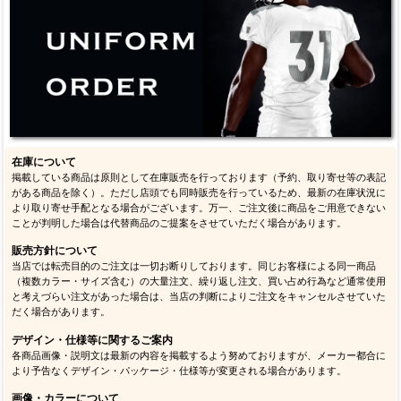
在庫について
掲載している商品は原則として在庫販売を行っております（予約、取り寄せ等の表記
がある商品を除く）。ただし店頭でも同時販売を行っているため、最新の在庫状況に
より取り寄せ手配となる場合がございます。万一、ご注文後に商品をご用意できない
ことが判明した場合は代替商品のご提案をさせていただく場合があります。
販売方針について
当店では転売目的のご注文は一切お断りしております。同じお客様による同一商品
（複数カラー・サイズ含む）の大量注文、繰り返し注文、買い占め行為など通常使用
と考えづらい注文があった場合は、当店の判断によりご注文をキャンセルさせていた
だく場合があります。
デザイン・仕様等に関するご案内
各商品画像・説明文は最新の内容を掲載するよう努めておりますが、メーカー都合に
より予告なくデザイン・パッケージ・仕様等が変更される場合があります。
画像・カラーについて