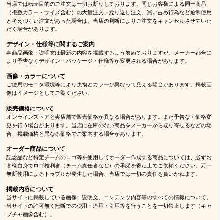
当店では転売目的のご注文は一切お断りしております。同じお客様による同一商品
（複数カラー・サイズ含む）の大量注文、繰り返し注文、買い占め行為など通常使用
と考えづらい注文があった場合は、当店の判断によりご注文をキャンセルさせていた
だく場合があります。
デザイン・仕様等に関するご案内
各商品画像・説明文は最新の内容を掲載するよう努めておりますが、メーカー都合に
より予告なくデザイン・パッケージ・仕様等が変更される場合があります。
画像・カラーについて
ご使用のモニタ環境等により実物とカラーが異なって見える場合があります。掲載画
像はイメージとしてご覧ください。
販売価格について
オンラインストアと実店舗で販売価格が異なる場合があります。また予告なく価格変
更を行う場合があります。当店に在庫のない商品をメーカーから取り寄せるなどの場
合、掲載価格と異なる価格でご案内する場合があります。
オーダー商品について
記念品など特定チームのロゴ等を使用してオーダー作成する商品については、必ずお
客様自身でロゴ権利者（チーム責任者など）の承諾を得た上でご依頼ください。万一
無断使用によるトラブルが発生した場合、当店では一切の責任を負いかねます。
掲載内容について
当サイトに掲載している画像、説明文、コンテンツ内容等のすべての情報について、
当サイトの許可無く無断での使用・流用・引用等を行うことを一切禁止します（キャ
プチャ画像含む）。