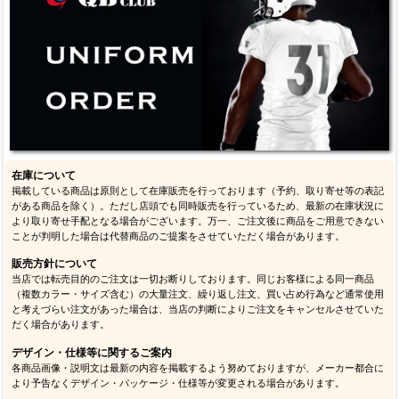
在庫について
掲載している商品は原則として在庫販売を行っております（予約、取り寄せ等の表記
がある商品を除く）。ただし店頭でも同時販売を行っているため、最新の在庫状況に
より取り寄せ手配となる場合がございます。万一、ご注文後に商品をご用意できない
ことが判明した場合は代替商品のご提案をさせていただく場合があります。
販売方針について
当店では転売目的のご注文は一切お断りしております。同じお客様による同一商品
（複数カラー・サイズ含む）の大量注文、繰り返し注文、買い占め行為など通常使用
と考えづらい注文があった場合は、当店の判断によりご注文をキャンセルさせていた
だく場合があります。
デザイン・仕様等に関するご案内
各商品画像・説明文は最新の内容を掲載するよう努めておりますが、メーカー都合に
より予告なくデザイン・パッケージ・仕様等が変更される場合があります。