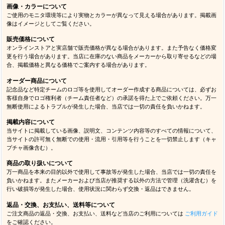
画像・カラーについて
ご使用のモニタ環境等により実物とカラーが異なって見える場合があります。掲載画
像はイメージとしてご覧ください。
販売価格について
オンラインストアと実店舗で販売価格が異なる場合があります。また予告なく価格変
更を行う場合があります。当店に在庫のない商品をメーカーから取り寄せるなどの場
合、掲載価格と異なる価格でご案内する場合があります。
オーダー商品について
記念品など特定チームのロゴ等を使用してオーダー作成する商品については、必ずお
客様自身でロゴ権利者（チーム責任者など）の承諾を得た上でご依頼ください。万一
無断使用によるトラブルが発生した場合、当店では一切の責任を負いかねます。
掲載内容について
当サイトに掲載している画像、説明文、コンテンツ内容等のすべての情報について、
当サイトの許可無く無断での使用・流用・引用等を行うことを一切禁止します（キャ
プチャ画像含む）。
商品の取り扱いについて
万一商品を本来の目的以外で使用して事故等が発生した場合、当店では一切の責任を
負いかねます。またメーカーおよび当店が推奨する以外の方法で管理（洗濯含む）を
行い破損等が発生した場合、使用状況に関わらず交換・返品はできません。
返品・交換、お支払い、送料等について
ご注文商品の返品・交換、お支払い、送料など当店のご利用については
ご利用ガイド
をご確認ください。