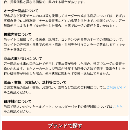
合、掲載価格と異なる価格でご案内する場合があります。
オーダー商品について
記念品など特定チームのロゴ等を使用してオーダー作成する商品については、必ずお
客様自身でロゴ権利者（チーム責任者など）の承諾を得た上でご依頼ください。万一
無断使用によるトラブルが発生した場合、当店では一切の責任を負いかねます。
掲載内容について
当サイトに掲載している画像、説明文、コンテンツ内容等のすべての情報について、
当サイトの許可無く無断での使用・流用・引用等を行うことを一切禁止します（キャ
プチャ画像含む）。
商品の取り扱いについて
万一商品を本来の目的以外で使用して事故等が発生した場合、当店では一切の責任を
負いかねます。またメーカーおよび当店が推奨する以外の方法で管理（洗濯含む）を
行い破損等が発生した場合、使用状況に関わらず交換・返品はできません。
返品・交換、お支払い、送料等について
ご注文商品の返品・交換、お支払い、送料など当店のご利用については
ご利用ガイド
をご確認ください。
修理対応について
当店で購入いただいたヘルメット、ショルダーパッドの修理対応については
こちら
をご確認ください。
ブランドで探す