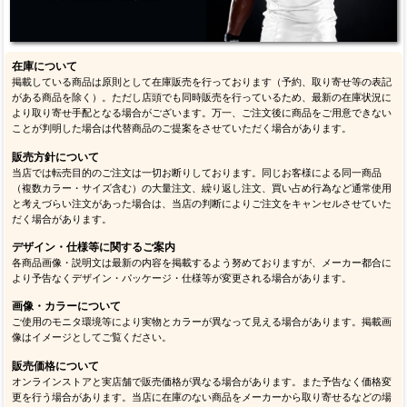
在庫について
掲載している商品は原則として在庫販売を行っております（予約、取り寄せ等の表記
がある商品を除く）。ただし店頭でも同時販売を行っているため、最新の在庫状況に
より取り寄せ手配となる場合がございます。万一、ご注文後に商品をご用意できない
ことが判明した場合は代替商品のご提案をさせていただく場合があります。
販売方針について
当店では転売目的のご注文は一切お断りしております。同じお客様による同一商品
（複数カラー・サイズ含む）の大量注文、繰り返し注文、買い占め行為など通常使用
と考えづらい注文があった場合は、当店の判断によりご注文をキャンセルさせていた
だく場合があります。
デザイン・仕様等に関するご案内
各商品画像・説明文は最新の内容を掲載するよう努めておりますが、メーカー都合に
より予告なくデザイン・パッケージ・仕様等が変更される場合があります。
画像・カラーについて
ご使用のモニタ環境等により実物とカラーが異なって見える場合があります。掲載画
像はイメージとしてご覧ください。
販売価格について
オンラインストアと実店舗で販売価格が異なる場合があります。また予告なく価格変
更を行う場合があります。当店に在庫のない商品をメーカーから取り寄せるなどの場