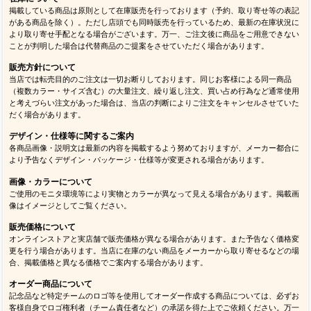
掲載している商品は原則として在庫販売を行っております（予約、取り寄せ等の表記
がある商品を除く）。ただし店頭でも同時販売を行っているため、最新の在庫状況に
より取り寄せ手配となる場合がございます。万一、ご注文後に商品をご用意できない
ことが判明した場合は代替商品のご提案をさせていただく場合があります。
販売方針について
当店では転売目的のご注文は一切お断りしております。同じお客様による同一商品
（複数カラー・サイズ含む）の大量注文、繰り返し注文、買い占め行為など通常使用
と考えづらい注文があった場合は、当店の判断によりご注文をキャンセルさせていた
だく場合があります。
デザイン・仕様等に関するご案内
各商品画像・説明文は最新の内容を掲載するよう努めておりますが、メーカー都合に
より予告なくデザイン・パッケージ・仕様等が変更される場合があります。
画像・カラーについて
ご使用のモニタ環境等により実物とカラーが異なって見える場合があります。掲載画
像はイメージとしてご覧ください。
販売価格について
オンラインストアと実店舗で販売価格が異なる場合があります。また予告なく価格変
更を行う場合があります。当店に在庫のない商品をメーカーから取り寄せるなどの場
合、掲載価格と異なる価格でご案内する場合があります。
オーダー商品について
記念品など特定チームのロゴ等を使用してオーダー作成する商品については、必ずお
客様自身でロゴ権利者（チーム責任者など）の承諾を得た上でご依頼ください。万一