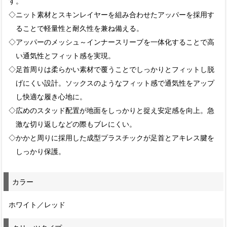
す。
◇ニット素材とスキンレイヤーを組み合わせたアッパーを採用す
ることで軽量性と耐久性を兼ね備える。
◇アッパーのメッシュ～インナースリーブを一体化することで高
い通気性とフィット感を実現。
◇足首周りは柔らかい素材で覆うことでしっかりとフィットし脱
げにくい設計。ソックスのようなフィット感で通気性をアップ
し快適な履き心地に。
◇広めのスタッド配置が地面をしっかりと捉え安定感を向上。急
激な切り返しなどの際もブレにくい。
◇かかと周りに採用した成型プラスチックが足首とアキレス腱を
しっかり保護。
カラー
ホワイト／レッド