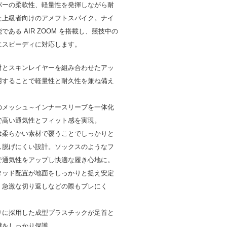
パーの柔軟性、軽量性を発揮しながら耐
た上級者向けのアメフトスパイク。ナイ
である AIR ZOOM を搭載し、競技中の
にスピーディに対応します。
材とスキンレイヤーを組み合わせたアッ
用することで軽量性と耐久性を兼ね備え
のメッシュ～インナースリーブを一体化
で高い通気性とフィット感を実現。
は柔らかい素材で覆うことでしっかりと
し脱げにくい設計。ソックスのようなフ
で通気性をアップし快適な履き心地に。
タッド配置が地面をしっかりと捉え安定
。急激な切り返しなどの際もブレにく
りに採用した成型プラスチックが足首と
腱をしっかり保護。