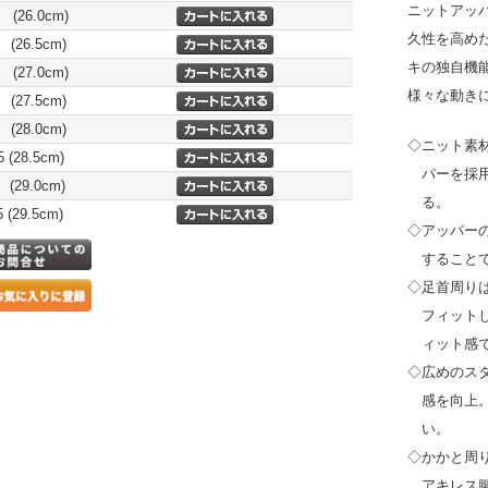
ニットアッ
(26.0cm)
久性を高め
 (26.5cm)
キの独自機能
(27.0cm)
様々な動き
 (27.5cm)
 (28.0cm)
◇ニット素
5 (28.5cm)
パーを採
 (29.0cm)
る。
5 (29.5cm)
◇アッパー
すること
◇足首周り
フィット
ィット感
◇広めのス
感を向上
い。
◇かかと周
アキレス