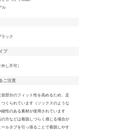
デル
ブラック
イプ
り外し不可）
るご注意
足首部分のフィット性を高めるため、足
くつくられています（ソックスのような
伸縮性のある素材が使用されています
高の方などは着脱しづらく感じる場合が
ヒールタブを引っ張ることで着脱しやす
。