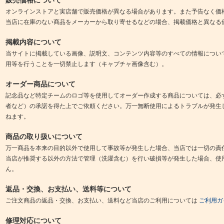
オンラインストアと実店舗で販売価格が異なる場合があります。また予告なく価
当店に在庫のない商品をメーカーから取り寄せるなどの場合、掲載価格と異なる
掲載内容について
当サイトに掲載している画像、説明文、コンテンツ内容等のすべての情報につい
用等を行うことを一切禁止します（キャプチャ画像含む）。
オーダー商品について
記念品など特定チームのロゴ等を使用してオーダー作成する商品については、必
者など）の承諾を得た上でご依頼ください。万一無断使用によるトラブルが発生
ねます。
商品の取り扱いについて
万一商品を本来の目的以外で使用して事故等が発生した場合、当店では一切の責
当店が推奨する以外の方法で管理（洗濯含む）を行い破損等が発生した場合、使
ん。
返品・交換、お支払い、送料等について
ご注文商品の返品・交換、お支払い、送料など当店のご利用については
ご利用ガ
修理対応について