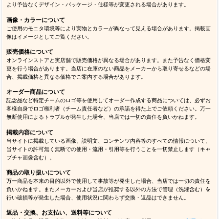
より予告なくデザイン・パッケージ・仕様等が変更される場合があります。
画像・カラーについて
ご使用のモニタ環境等により実物とカラーが異なって見える場合があります。掲載画
像はイメージとしてご覧ください。
販売価格について
オンラインストアと実店舗で販売価格が異なる場合があります。また予告なく価格変
更を行う場合があります。当店に在庫のない商品をメーカーから取り寄せるなどの場
合、掲載価格と異なる価格でご案内する場合があります。
オーダー商品について
記念品など特定チームのロゴ等を使用してオーダー作成する商品については、必ずお
客様自身でロゴ権利者（チーム責任者など）の承諾を得た上でご依頼ください。万一
無断使用によるトラブルが発生した場合、当店では一切の責任を負いかねます。
掲載内容について
当サイトに掲載している画像、説明文、コンテンツ内容等のすべての情報について、
当サイトの許可無く無断での使用・流用・引用等を行うことを一切禁止します（キャ
プチャ画像含む）。
商品の取り扱いについて
万一商品を本来の目的以外で使用して事故等が発生した場合、当店では一切の責任を
負いかねます。またメーカーおよび当店が推奨する以外の方法で管理（洗濯含む）を
行い破損等が発生した場合、使用状況に関わらず交換・返品はできません。
返品・交換、お支払い、送料等について