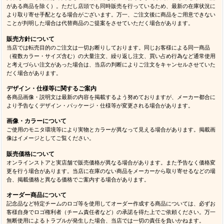
がある商品を除く）。ただし店頭でも同時販売を行っているため、最新の在庫状況に
より取り寄せ手配となる場合がございます。万一、ご注文後に商品をご用意できない
ことが判明した場合は代替商品のご提案をさせていただく場合があります。
販売方針について
当店では転売目的のご注文は一切お断りしております。同じお客様による同一商品
（複数カラー・サイズ含む）の大量注文、繰り返し注文、買い占め行為など通常使用
と考えづらい注文があった場合は、当店の判断によりご注文をキャンセルさせていた
だく場合があります。
デザイン・仕様等に関するご案内
各商品画像・説明文は最新の内容を掲載するよう努めておりますが、メーカー都合に
より予告なくデザイン・パッケージ・仕様等が変更される場合があります。
画像・カラーについて
ご使用のモニタ環境等により実物とカラーが異なって見える場合があります。掲載画
像はイメージとしてご覧ください。
販売価格について
オンラインストアと実店舗で販売価格が異なる場合があります。また予告なく価格変
更を行う場合があります。当店に在庫のない商品をメーカーから取り寄せるなどの場
合、掲載価格と異なる価格でご案内する場合があります。
オーダー商品について
記念品など特定チームのロゴ等を使用してオーダー作成する商品については、必ずお
客様自身でロゴ権利者（チーム責任者など）の承諾を得た上でご依頼ください。万一
無断使用によるトラブルが発生した場合、当店では一切の責任を負いかねます。