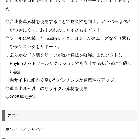
足にかかる負担を抑えるつくりでエントリーモデルとしておすす
め。
◇合成皮革素材を使用することで耐久性を向上。アッパーは汚れ
がつきにくく、お手入れのしやすさもポイント。
◇ソールに搭載したFastflex テクノロジーがスムーズな切り返し
やランニングをサポート。
◇柔らかなゴム製クリーツが足の負担を軽減。またソフトな
Phylonミッドソールがクッション性を向上する初心者にも優し
い設計。
◇両サイドに細かく空いたパンチングが通気性をアップ。
◇重量比20%以上のリサイクル素材を使用
◇2025年モデル
カラー
ホワイト／シルバー