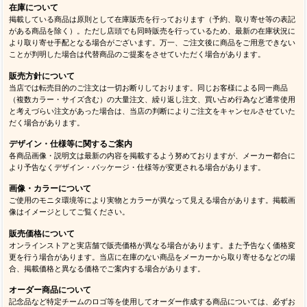
在庫について
掲載している商品は原則として在庫販売を行っております（予約、取り寄せ等の表記
がある商品を除く）。ただし店頭でも同時販売を行っているため、最新の在庫状況に
より取り寄せ手配となる場合がございます。万一、ご注文後に商品をご用意できない
ことが判明した場合は代替商品のご提案をさせていただく場合があります。
販売方針について
当店では転売目的のご注文は一切お断りしております。同じお客様による同一商品
（複数カラー・サイズ含む）の大量注文、繰り返し注文、買い占め行為など通常使用
と考えづらい注文があった場合は、当店の判断によりご注文をキャンセルさせていた
だく場合があります。
デザイン・仕様等に関するご案内
各商品画像・説明文は最新の内容を掲載するよう努めておりますが、メーカー都合に
より予告なくデザイン・パッケージ・仕様等が変更される場合があります。
画像・カラーについて
ご使用のモニタ環境等により実物とカラーが異なって見える場合があります。掲載画
像はイメージとしてご覧ください。
販売価格について
オンラインストアと実店舗で販売価格が異なる場合があります。また予告なく価格変
更を行う場合があります。当店に在庫のない商品をメーカーから取り寄せるなどの場
合、掲載価格と異なる価格でご案内する場合があります。
オーダー商品について
記念品など特定チームのロゴ等を使用してオーダー作成する商品については、必ずお