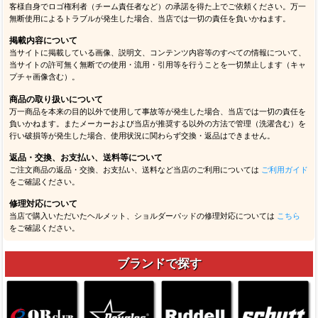
客様自身でロゴ権利者（チーム責任者など）の承諾を得た上でご依頼ください。万一
無断使用によるトラブルが発生した場合、当店では一切の責任を負いかねます。
掲載内容について
当サイトに掲載している画像、説明文、コンテンツ内容等のすべての情報について、
当サイトの許可無く無断での使用・流用・引用等を行うことを一切禁止します（キャ
プチャ画像含む）。
商品の取り扱いについて
万一商品を本来の目的以外で使用して事故等が発生した場合、当店では一切の責任を
負いかねます。またメーカーおよび当店が推奨する以外の方法で管理（洗濯含む）を
行い破損等が発生した場合、使用状況に関わらず交換・返品はできません。
返品・交換、お支払い、送料等について
ご注文商品の返品・交換、お支払い、送料など当店のご利用については
ご利用ガイド
をご確認ください。
修理対応について
当店で購入いただいたヘルメット、ショルダーパッドの修理対応については
こちら
をご確認ください。
ブランドで探す