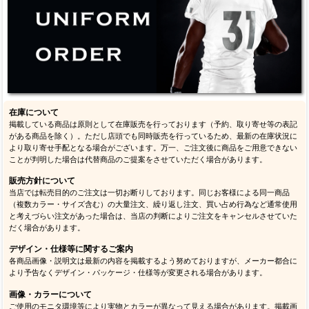
在庫について
掲載している商品は原則として在庫販売を行っております（予約、取り寄せ等の表記
がある商品を除く）。ただし店頭でも同時販売を行っているため、最新の在庫状況に
より取り寄せ手配となる場合がございます。万一、ご注文後に商品をご用意できない
ことが判明した場合は代替商品のご提案をさせていただく場合があります。
販売方針について
当店では転売目的のご注文は一切お断りしております。同じお客様による同一商品
（複数カラー・サイズ含む）の大量注文、繰り返し注文、買い占め行為など通常使用
と考えづらい注文があった場合は、当店の判断によりご注文をキャンセルさせていた
だく場合があります。
デザイン・仕様等に関するご案内
各商品画像・説明文は最新の内容を掲載するよう努めておりますが、メーカー都合に
より予告なくデザイン・パッケージ・仕様等が変更される場合があります。
画像・カラーについて
ご使用のモニタ環境等により実物とカラーが異なって見える場合があります。掲載画