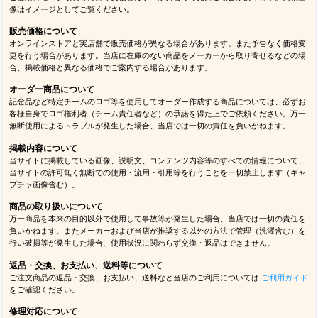
像はイメージとしてご覧ください。
販売価格について
オンラインストアと実店舗で販売価格が異なる場合があります。また予告なく価格変
更を行う場合があります。当店に在庫のない商品をメーカーから取り寄せるなどの場
合、掲載価格と異なる価格でご案内する場合があります。
オーダー商品について
記念品など特定チームのロゴ等を使用してオーダー作成する商品については、必ずお
客様自身でロゴ権利者（チーム責任者など）の承諾を得た上でご依頼ください。万一
無断使用によるトラブルが発生した場合、当店では一切の責任を負いかねます。
掲載内容について
当サイトに掲載している画像、説明文、コンテンツ内容等のすべての情報について、
当サイトの許可無く無断での使用・流用・引用等を行うことを一切禁止します（キャ
プチャ画像含む）。
商品の取り扱いについて
万一商品を本来の目的以外で使用して事故等が発生した場合、当店では一切の責任を
負いかねます。またメーカーおよび当店が推奨する以外の方法で管理（洗濯含む）を
行い破損等が発生した場合、使用状況に関わらず交換・返品はできません。
返品・交換、お支払い、送料等について
ご注文商品の返品・交換、お支払い、送料など当店のご利用については
ご利用ガイド
をご確認ください。
修理対応について