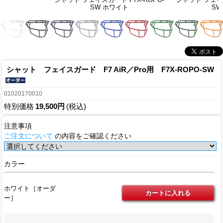
SW ホワイト
SW
シャット フェイスガード F7 AiR／Pro用 F7X-ROPO-SW
01020170010
特別価格
19,500円
(税込)
注意事項
ご注文について
の内容をご確認ください
カラー
ホワイト［オーダ
ー］