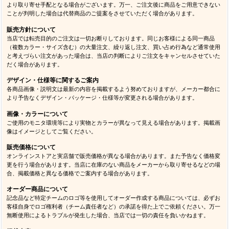
より取り寄せ手配となる場合がございます。万一、ご注文後に商品をご用意できない
ことが判明した場合は代替商品のご提案をさせていただく場合があります。
販売方針について
当店では転売目的のご注文は一切お断りしております。同じお客様による同一商品
（複数カラー・サイズ含む）の大量注文、繰り返し注文、買い占め行為など通常使用
と考えづらい注文があった場合は、当店の判断によりご注文をキャンセルさせていた
だく場合があります。
デザイン・仕様等に関するご案内
各商品画像・説明文は最新の内容を掲載するよう努めておりますが、メーカー都合に
より予告なくデザイン・パッケージ・仕様等が変更される場合があります。
画像・カラーについて
ご使用のモニタ環境等により実物とカラーが異なって見える場合があります。掲載画
像はイメージとしてご覧ください。
販売価格について
オンラインストアと実店舗で販売価格が異なる場合があります。また予告なく価格変
更を行う場合があります。当店に在庫のない商品をメーカーから取り寄せるなどの場
合、掲載価格と異なる価格でご案内する場合があります。
オーダー商品について
記念品など特定チームのロゴ等を使用してオーダー作成する商品については、必ずお
客様自身でロゴ権利者（チーム責任者など）の承諾を得た上でご依頼ください。万一
無断使用によるトラブルが発生した場合、当店では一切の責任を負いかねます。