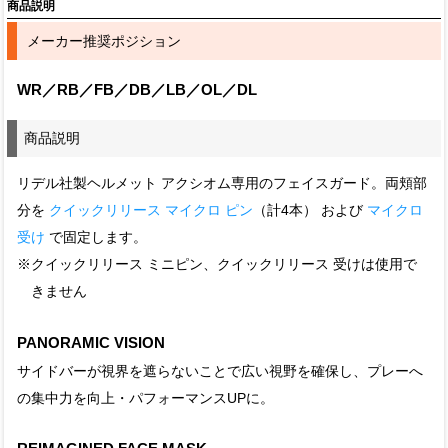
商品説明
メーカー推奨ポジション
WR／RB／FB／DB／LB／OL／DL
商品説明
リデル社製ヘルメット アクシオム専用のフェイスガード。両頬部
分を
クイックリリース マイクロ ピン
（計4本） および
マイクロ
受け
で固定します。
※クイックリリース ミニピン、クイックリリース 受けは使用で
きません
PANORAMIC VISION
サイドバーが視界を遮らないことで広い視野を確保し、プレーへ
の集中力を向上・パフォーマンスUPに。