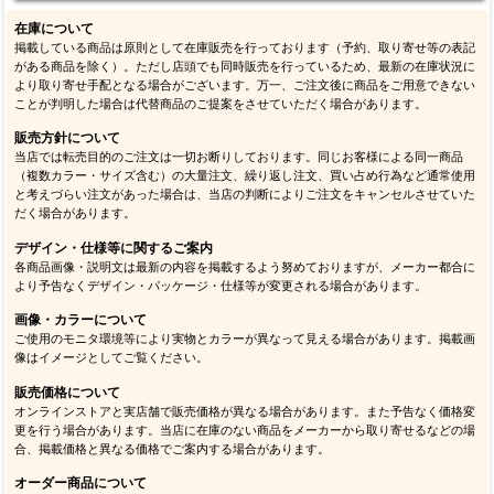
在庫について
掲載している商品は原則として在庫販売を行っております（予約、取り寄せ等の表記
がある商品を除く）。ただし店頭でも同時販売を行っているため、最新の在庫状況に
より取り寄せ手配となる場合がございます。万一、ご注文後に商品をご用意できない
ことが判明した場合は代替商品のご提案をさせていただく場合があります。
販売方針について
当店では転売目的のご注文は一切お断りしております。同じお客様による同一商品
（複数カラー・サイズ含む）の大量注文、繰り返し注文、買い占め行為など通常使用
と考えづらい注文があった場合は、当店の判断によりご注文をキャンセルさせていた
だく場合があります。
デザイン・仕様等に関するご案内
各商品画像・説明文は最新の内容を掲載するよう努めておりますが、メーカー都合に
より予告なくデザイン・パッケージ・仕様等が変更される場合があります。
画像・カラーについて
ご使用のモニタ環境等により実物とカラーが異なって見える場合があります。掲載画
像はイメージとしてご覧ください。
販売価格について
オンラインストアと実店舗で販売価格が異なる場合があります。また予告なく価格変
更を行う場合があります。当店に在庫のない商品をメーカーから取り寄せるなどの場
合、掲載価格と異なる価格でご案内する場合があります。
オーダー商品について