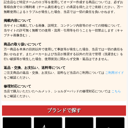
記念品など特定チームのロゴ等を使用してオーダー作成する商品については、必ずお
客様自身でロゴ権利者（チーム責任者など）の承諾を得た上でご依頼ください。万一
無断使用によるトラブルが発生した場合、当店では一切の責任を負いかねます。
掲載内容について
当サイトに掲載している画像、説明文、コンテンツ内容等のすべての情報について、
当サイトの許可無く無断での使用・流用・引用等を行うことを一切禁止します（キャ
プチャ画像含む）。
商品の取り扱いについて
万一商品を本来の目的以外で使用して事故等が発生した場合、当店では一切の責任を
負いかねます。またメーカーおよび当店が推奨する以外の方法で管理（洗濯含む）を
行い破損等が発生した場合、使用状況に関わらず交換・返品はできません。
返品・交換、お支払い、送料等について
ご注文商品の返品・交換、お支払い、送料など当店のご利用については
ご利用ガイド
をご確認ください。
修理対応について
当店で購入いただいたヘルメット、ショルダーパッドの修理対応については
こちら
をご確認ください。
ブランドで探す