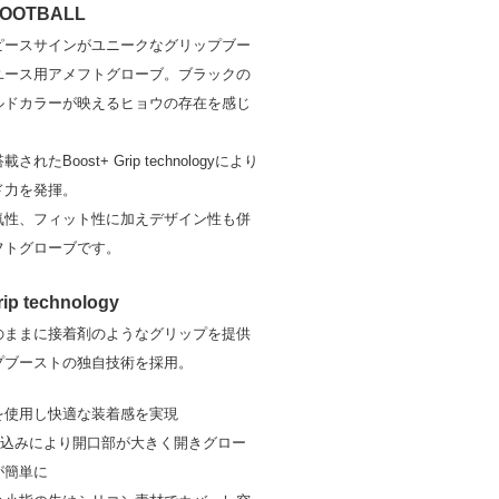
 FOOTBALL
ピースサインがユニークなグリップブー
ユース用アメフトグローブ。ブラックの
ルドカラーが映えるヒョウの存在を感じ
。
れたBoost+ Grip technologyにより
ド力を発揮。
気性、フィット性に加えデザイン性も併
フトグローブです。
rip technology
のままに接着剤のようなグリップを提供
プブーストの独自技術を採用。
を使用し快適な装着感を実現
れ込みにより開口部が大きく開きグロー
が簡単に