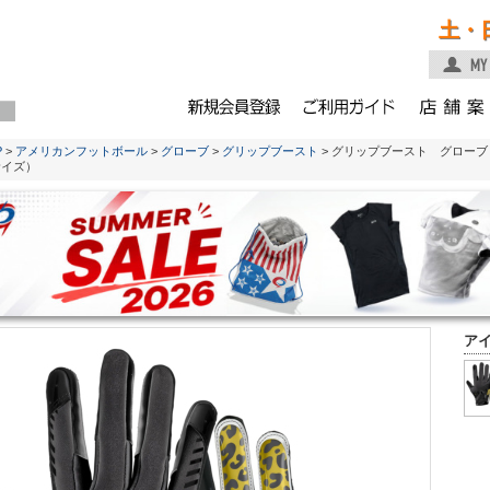
土・
P
>
アメリカンフットボール
>
グローブ
>
グリップブースト
> グリップブースト グローブ 
サイズ）
ア