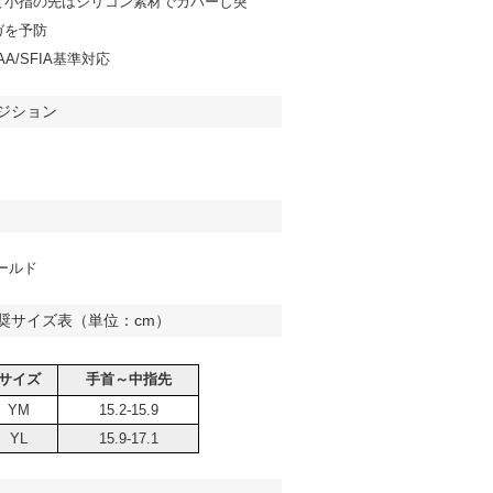
と小指の先はシリコン素材でカバーし突
ガを予防
AA/SFIA基準対応
ジション
ールド
奨サイズ表（単位：cm）
サイズ
手首～中指先
YM
15.2-15.9
YL
15.9-17.1