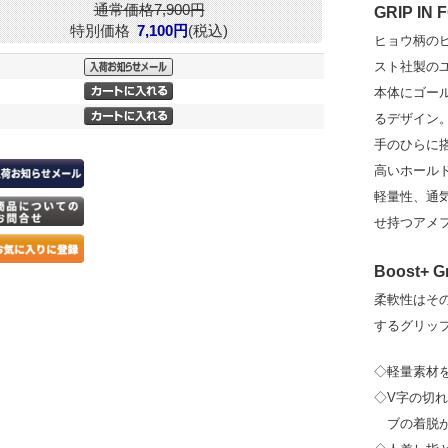
通常価格7,900円
GRIP IN
特別価格
7,100円
(税込)
ヒョウ柄の
スト社製の
本体にゴー
るデザイン
手のひらに搭載さ
高いホール
軽量性、通
せ持つアメ
Boost+ G
柔軟性はそ
するグリッ
◇軽量素材
◇V字の切
ブの着脱