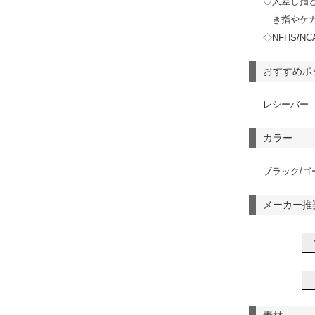
◇人差し指
き指やケ
◇NFHS/NC
おすすめポ
レシーバー
カラー
ブラック/ゴ
メーカー推