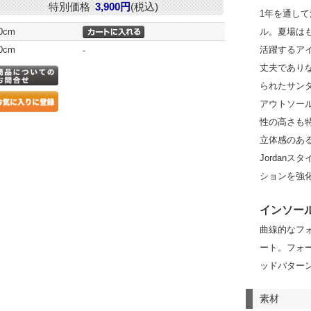
特別価格
3,900円
(税込)
1年を通し
.0cm
ル。夏場は
.0cm
活躍するア
-
丈夫であり
られたサン
アウトソー
性の高さも
立体感のあ
Jordan
ションを強
インソー
曲線的なフ
ート。フォ
ッドパター
素材