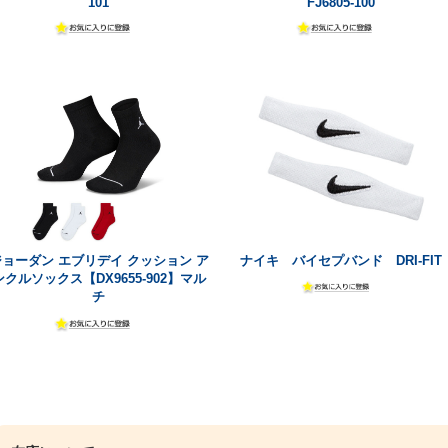
101
FJ6805-100
ジョーダン エブリデイ クッション ア
ナイキ バイセプバンド DRI-FIT
ンクルソックス【DX9655-902】マル
チ