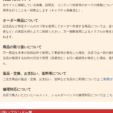
当サイトに掲載している画像、説明文、コンテンツ内容等のすべての情報につい
用等を行うことを一切禁止します（キャプチャ画像含む）。
オーダー商品について
記念品など特定チームのロゴ等を使用してオーダー作成する商品については、必
者など）の承諾を得た上でご依頼ください。万一無断使用によるトラブルが発生
ねます。
商品の取り扱いについて
万一商品を本来の目的以外で使用して事故等が発生した場合、当店では一切の責
当店が推奨する以外の方法で管理（洗濯含む）を行い破損等が発生した場合、使
ん。
返品・交換、お支払い、送料等について
ご注文商品の返品・交換、お支払い、送料など当店のご利用については
ご利用ガ
修理対応について
当店で購入いただいたヘルメット、ショルダーパッドの修理対応については
こち
り扱いブランド一覧