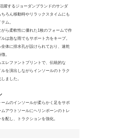
て活躍するジョーダンブランドのサンダ
もちろん移動時やリラックスタイムにも
イテム。
ながら柔軟性に優れた1枚のフォームで作
ダルは急な雨でもサポート力をキープ。
ル全体に排水孔が設けられており、速乾
特徴。
るエレファントプリントで、伝統的な
スタイルを演出しながらインソールのトラク
化しました。
ル
ォームのインソールが柔らかく足をサポ
ームアウトソールにヘリンボーンのトレ
ンを配し、トラクションを強化。