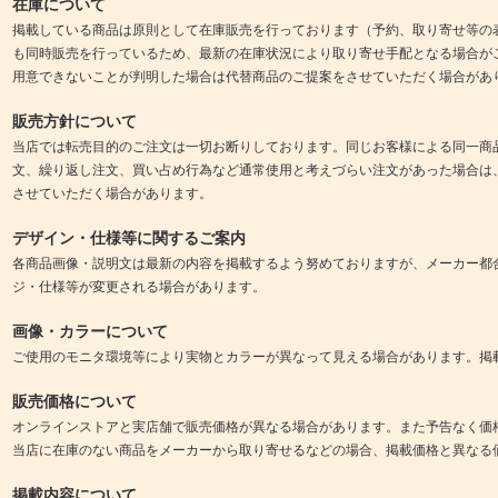
在庫について
掲載している商品は原則として在庫販売を行っております（予約、取り寄せ等の
も同時販売を行っているため、最新の在庫状況により取り寄せ手配となる場合が
用意できないことが判明した場合は代替商品のご提案をさせていただく場合があ
販売方針について
当店では転売目的のご注文は一切お断りしております。同じお客様による同一商
文、繰り返し注文、買い占め行為など通常使用と考えづらい注文があった場合は
させていただく場合があります。
デザイン・仕様等に関するご案内
各商品画像・説明文は最新の内容を掲載するよう努めておりますが、メーカー都
ジ・仕様等が変更される場合があります。
画像・カラーについて
ご使用のモニタ環境等により実物とカラーが異なって見える場合があります。掲
販売価格について
オンラインストアと実店舗で販売価格が異なる場合があります。また予告なく価
当店に在庫のない商品をメーカーから取り寄せるなどの場合、掲載価格と異なる
掲載内容について