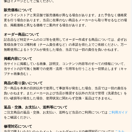
像はイメージとしてご覧ください。
販売価格について
オンラインストアと実店舗で販売価格が異なる場合があります。また予告なく価格変
更を行う場合があります。当店に在庫のない商品をメーカーから取り寄せるなどの場
合、掲載価格と異なる価格でご案内する場合があります。
オーダー商品について
記念品など特定チームのロゴ等を使用してオーダー作成する商品については、必ずお
客様自身でロゴ権利者（チーム責任者など）の承諾を得た上でご依頼ください。万一
無断使用によるトラブルが発生した場合、当店では一切の責任を負いかねます。
掲載内容について
当サイトに掲載している画像、説明文、コンテンツ内容等のすべての情報について、
当サイトの許可無く無断での使用・流用・引用等を行うことを一切禁止します（キャ
プチャ画像含む）。
商品の取り扱いについて
万一商品を本来の目的以外で使用して事故等が発生した場合、当店では一切の責任を
負いかねます。またメーカーおよび当店が推奨する以外の方法で管理（洗濯含む）を
行い破損等が発生した場合、使用状況に関わらず交換・返品はできません。
返品・交換、お支払い、送料等について
ご注文商品の返品・交換、お支払い、送料など当店のご利用については
ご利用ガイド
をご確認ください。
修理対応について
当店で購入いただいたヘルメット、ショルダーパッドの修理対応については
こちら