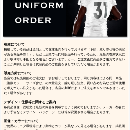
在庫について
掲載している商品は原則として在庫販売を行っております（予約、取り寄せ等の表記
がある商品を除く）。ただし店頭でも同時販売を行っているため、最新の在庫状況に
より取り寄せ手配となる場合がございます。万一、ご注文後に商品をご用意できない
ことが判明した場合は代替商品のご提案をさせていただく場合があります。
販売方針について
当店では転売目的のご注文は一切お断りしております。同じお客様による同一商品
（複数カラー・サイズ含む）の大量注文、繰り返し注文、買い占め行為など通常使用
と考えづらい注文があった場合は、当店の判断によりご注文をキャンセルさせていた
だく場合があります。
デザイン・仕様等に関するご案内
各商品画像・説明文は最新の内容を掲載するよう努めておりますが、メーカー都合に
より予告なくデザイン・パッケージ・仕様等が変更される場合があります。
画像・カラーについて
ご使用のモニタ環境等により実物とカラーが異なって見える場合があります。掲載画