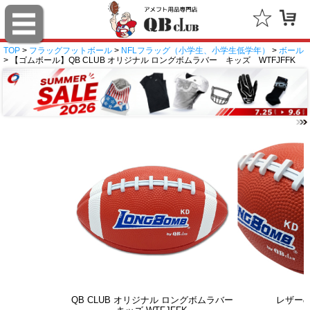
TOP
>
フラッグフットボール
>
NFLフラッグ（小学生、小学生低学年）
>
ボール
> 【ゴムボール】QB CLUB オリジナル ロングボムラバー キッズ WTFJFFK
QB CLUB オリジナル ロングボムラバー
レザー