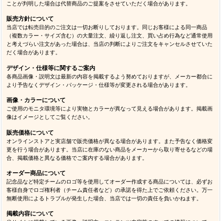
ことが判明した場合は代替商品のご提案をさせていただく場合があります。
販売方針について
当店では転売目的のご注文は一切お断りしております。同じお客様による同一商品
（複数カラー・サイズ含む）の大量注文、繰り返し注文、買い占め行為など通常使用
と考えづらい注文があった場合は、当店の判断によりご注文をキャンセルさせていた
だく場合があります。
デザイン・仕様等に関するご案内
各商品画像・説明文は最新の内容を掲載するよう努めておりますが、メーカー都合に
より予告なくデザイン・パッケージ・仕様等が変更される場合があります。
画像・カラーについて
ご使用のモニタ環境等により実物とカラーが異なって見える場合があります。掲載画
像はイメージとしてご覧ください。
販売価格について
オンラインストアと実店舗で販売価格が異なる場合があります。また予告なく価格変
更を行う場合があります。当店に在庫のない商品をメーカーから取り寄せるなどの場
合、掲載価格と異なる価格でご案内する場合があります。
オーダー商品について
記念品など特定チームのロゴ等を使用してオーダー作成する商品については、必ずお
客様自身でロゴ権利者（チーム責任者など）の承諾を得た上でご依頼ください。万一
無断使用によるトラブルが発生した場合、当店では一切の責任を負いかねます。
掲載内容について