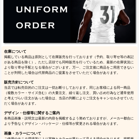
在庫について
掲載している商品は原則として在庫販売を行っております（予約、取り寄せ等の表記
がある商品を除く）。ただし店頭でも同時販売を行っているため、最新の在庫状況に
より取り寄せ手配となる場合がございます。万一、ご注文後に商品をご用意できない
ことが判明した場合は代替商品のご提案をさせていただく場合があります。
販売方針について
当店では転売目的のご注文は一切お断りしております。同じお客様による同一商品
（複数カラー・サイズ含む）の大量注文、繰り返し注文、買い占め行為など通常使用
と考えづらい注文があった場合は、当店の判断によりご注文をキャンセルさせていた
だく場合があります。
デザイン・仕様等に関するご案内
各商品画像・説明文は最新の内容を掲載するよう努めておりますが、メーカー都合に
より予告なくデザイン・パッケージ・仕様等が変更される場合があります。
画像・カラーについて
ご使用のモニタ環境等により実物とカラーが異なって見える場合があります。掲載画