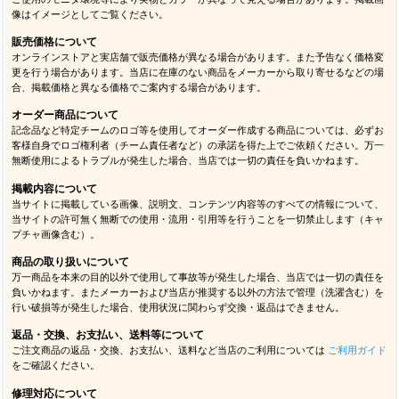
像はイメージとしてご覧ください。
販売価格について
オンラインストアと実店舗で販売価格が異なる場合があります。また予告なく価格変
更を行う場合があります。当店に在庫のない商品をメーカーから取り寄せるなどの場
合、掲載価格と異なる価格でご案内する場合があります。
オーダー商品について
記念品など特定チームのロゴ等を使用してオーダー作成する商品については、必ずお
客様自身でロゴ権利者（チーム責任者など）の承諾を得た上でご依頼ください。万一
無断使用によるトラブルが発生した場合、当店では一切の責任を負いかねます。
掲載内容について
当サイトに掲載している画像、説明文、コンテンツ内容等のすべての情報について、
当サイトの許可無く無断での使用・流用・引用等を行うことを一切禁止します（キャ
プチャ画像含む）。
商品の取り扱いについて
万一商品を本来の目的以外で使用して事故等が発生した場合、当店では一切の責任を
負いかねます。またメーカーおよび当店が推奨する以外の方法で管理（洗濯含む）を
行い破損等が発生した場合、使用状況に関わらず交換・返品はできません。
返品・交換、お支払い、送料等について
ご注文商品の返品・交換、お支払い、送料など当店のご利用については
ご利用ガイド
をご確認ください。
修理対応について