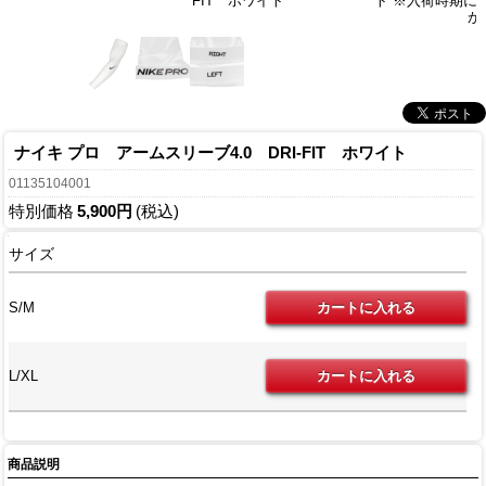
FIT ホワイト
ト ※入荷時期に
が
ナイキ プロ アームスリーブ4.0 DRI-FIT ホワイト
01135104001
特別価格
5,900円
(税込)
サイズ
S/M
L/XL
商品説明