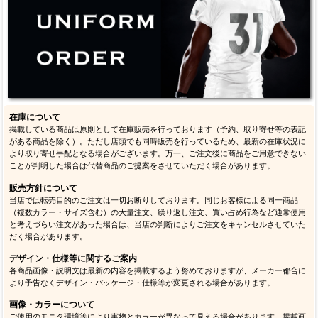
在庫について
掲載している商品は原則として在庫販売を行っております（予約、取り寄せ等の表記
がある商品を除く）。ただし店頭でも同時販売を行っているため、最新の在庫状況に
より取り寄せ手配となる場合がございます。万一、ご注文後に商品をご用意できない
ことが判明した場合は代替商品のご提案をさせていただく場合があります。
販売方針について
当店では転売目的のご注文は一切お断りしております。同じお客様による同一商品
（複数カラー・サイズ含む）の大量注文、繰り返し注文、買い占め行為など通常使用
と考えづらい注文があった場合は、当店の判断によりご注文をキャンセルさせていた
だく場合があります。
デザイン・仕様等に関するご案内
各商品画像・説明文は最新の内容を掲載するよう努めておりますが、メーカー都合に
より予告なくデザイン・パッケージ・仕様等が変更される場合があります。
画像・カラーについて
ご使用のモニタ環境等により実物とカラーが異なって見える場合があります。掲載画