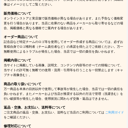
像はイメージとしてご覧ください。
販売価格について
オンラインストアと実店舗で販売価格が異なる場合があります。また予告なく価格変
更を行う場合があります。当店に在庫のない商品をメーカーから取り寄せるなどの場
合、掲載価格と異なる価格でご案内する場合があります。
オーダー商品について
記念品など特定チームのロゴ等を使用してオーダー作成する商品については、必ずお
客様自身でロゴ権利者（チーム責任者など）の承諾を得た上でご依頼ください。万一
無断使用によるトラブルが発生した場合、当店では一切の責任を負いかねます。
掲載内容について
当サイトに掲載している画像、説明文、コンテンツ内容等のすべての情報について、
当サイトの許可無く無断での使用・流用・引用等を行うことを一切禁止します（キャ
プチャ画像含む）。
商品の取り扱いについて
万一商品を本来の目的以外で使用して事故等が発生した場合、当店では一切の責任を
負いかねます。またメーカーおよび当店が推奨する以外の方法で管理（洗濯含む）を
行い破損等が発生した場合、使用状況に関わらず交換・返品はできません。
返品・交換、お支払い、送料等について
ご注文商品の返品・交換、お支払い、送料など当店のご利用については
ご利用ガイド
をご確認ください。
修理対応について