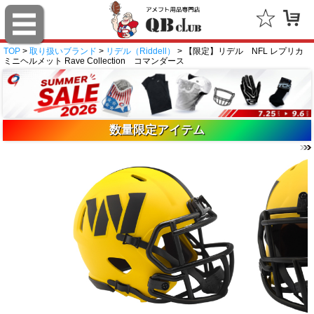
TOP
>
取り扱いブランド
>
リデル（Riddell）
> 【限定】リデル NFL レプリカ
ミニヘルメット Rave Collection コマンダース
数量限定アイテム