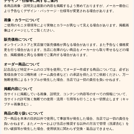
デザイン・仕様等に関するご案内
各商品画像・説明文は最新の内容を掲載するよう努めておりますが、メーカー都合に
より予告なくデザイン・パッケージ・仕様等が変更される場合があります。
画像・カラーについて
ご使用のモニタ環境等により実物とカラーが異なって見える場合があります。掲載画
像はイメージとしてご覧ください。
販売価格について
オンラインストアと実店舗で販売価格が異なる場合があります。また予告なく価格変
更を行う場合があります。当店に在庫のない商品をメーカーから取り寄せるなどの場
合、掲載価格と異なる価格でご案内する場合があります。
オーダー商品について
記念品など特定チームのロゴ等を使用してオーダー作成する商品については、必ずお
客様自身でロゴ権利者（チーム責任者など）の承諾を得た上でご依頼ください。万一
無断使用によるトラブルが発生した場合、当店では一切の責任を負いかねます。
掲載内容について
当サイトに掲載している画像、説明文、コンテンツ内容等のすべての情報について、
当サイトの許可無く無断での使用・流用・引用等を行うことを一切禁止します（キャ
プチャ画像含む）。
商品の取り扱いについて
万一商品を本来の目的以外で使用して事故等が発生した場合、当店では一切の責任を
負いかねます。またメーカーおよび当店が推奨する以外の方法で管理（洗濯含む）を
行い破損等が発生した場合、使用状況に関わらず交換・返品はできません。