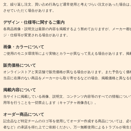
文、繰り返し注文、買い占め行為など通常使用と考えづらい注文があった場合は
させていただく場合があります。
デザイン・仕様等に関するご案内
各商品画像・説明文は最新の内容を掲載するよう努めておりますが、メーカー都
ジ・仕様等が変更される場合があります。
画像・カラーについて
ご使用のモニタ環境等により実物とカラーが異なって見える場合があります。掲
販売価格について
オンラインストアと実店舗で販売価格が異なる場合があります。また予告なく価
当店に在庫のない商品をメーカーから取り寄せるなどの場合、掲載価格と異なる
掲載内容について
当サイトに掲載している画像、説明文、コンテンツ内容等のすべての情報につい
用等を行うことを一切禁止します（キャプチャ画像含む）。
オーダー商品について
記念品など特定チームのロゴ等を使用してオーダー作成する商品については、必
者など）の承諾を得た上でご依頼ください。万一無断使用によるトラブルが発生