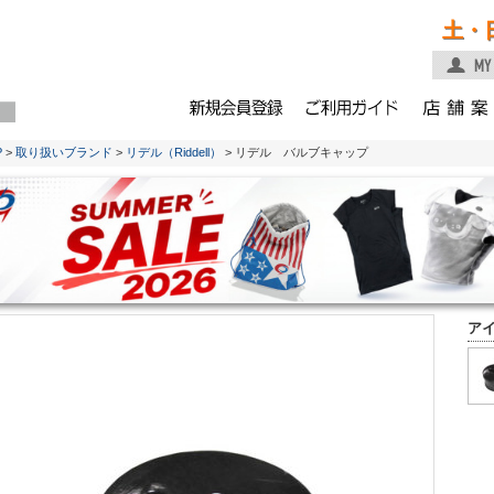
土・
P
>
取り扱いブランド
>
リデル（Riddell）
> リデル バルブキャップ
ア