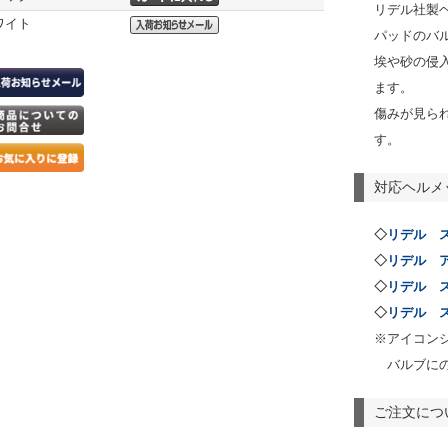
リデル社製
ワイト
パッドのバ
埃や砂の侵
ます。
傷みが見ら
す。
対応ヘルメ
◇
リデル 
◇
リデル 
◇
リデル 
◇
リデル 
※アイコン
バルブに
ご注文につ