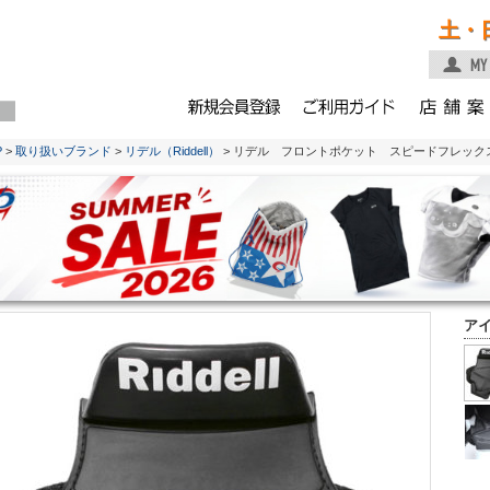
土・
P
>
取り扱いブランド
>
リデル（Riddell）
> リデル フロントポケット スピードフレック
ア