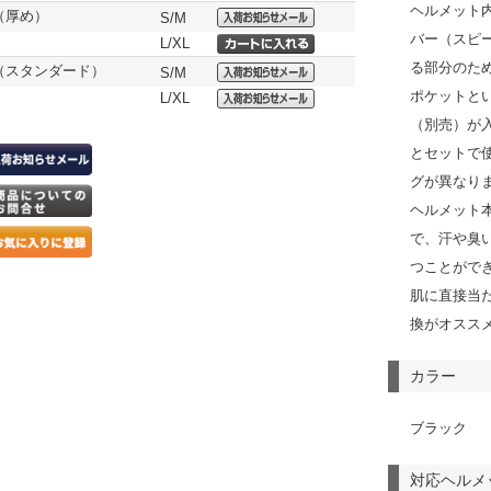
ヘルメット
（厚め）
S/M
バー（スピ
L/XL
る部分のた
（スタンダード）
S/M
ポケットと
L/XL
（別売）が
とセットで
グが異なり
ヘルメット
で、汗や臭
つことがで
肌に直接当
換がオスス
カラー
ブラック
対応ヘルメ