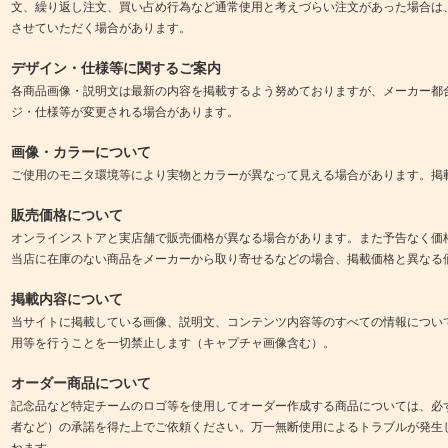
文、繰り返し注文、買い占め行為など通常使用と考えづらい注文があった場合は
させていただく場合があります。
デザイン・仕様等に関するご案内
各商品画像・説明文は最新の内容を掲載するよう努めておりますが、メーカー都
ジ・仕様等が変更される場合があります。
画像・カラーについて
ご使用のモニタ環境等により実物とカラーが異なって見える場合があります。掲
販売価格について
オンラインストアと実店舗で販売価格が異なる場合があります。また予告なく価
当店に在庫のない商品をメーカーから取り寄せるなどの場合、掲載価格と異なる
掲載内容について
当サイトに掲載している画像、説明文、コンテンツ内容等のすべての情報につい
用等を行うことを一切禁止します（キャプチャ画像含む）。
オーダー商品について
記念品など特定チームのロゴ等を使用してオーダー作成する商品については、必
者など）の承諾を得た上でご依頼ください。万一無断使用によるトラブルが発生