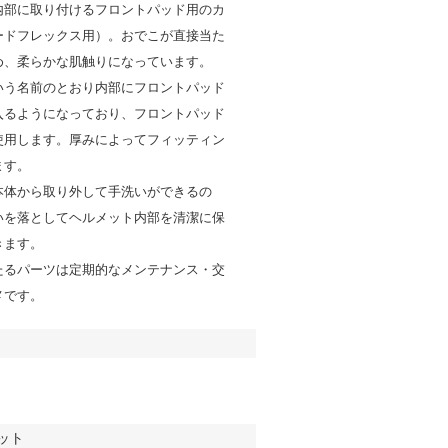
内部に取り付けるフロントパッド用のカ
ードフレックス用）。おでこが直接当た
め、柔らかな肌触りになっています。
いう名前のとおり内部にフロントパッド
入るようになっており、フロントパッド
使用します。厚みによってフィッティン
ます。
本体から取り外して手洗いができるの
いを落としてヘルメット内部を清潔に保
きます。
たるパーツは定期的なメンテナンス・交
メです。
ット