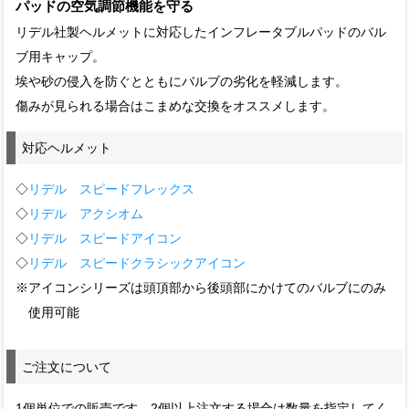
パッドの空気調節機能を守る
リデル社製ヘルメットに対応したインフレータブルパッドのバル
ブ用キャップ。
埃や砂の侵入を防ぐとともにバルブの劣化を軽減します。
傷みが見られる場合はこまめな交換をオススメします。
対応ヘルメット
◇
リデル スピードフレックス
◇
リデル アクシオム
◇
リデル スピードアイコン
◇
リデル スピードクラシックアイコン
※アイコンシリーズは頭頂部から後頭部にかけてのバルブにのみ
使用可能
ご注文について
1個単位での販売です。2個以上注文する場合は数量を指定してく