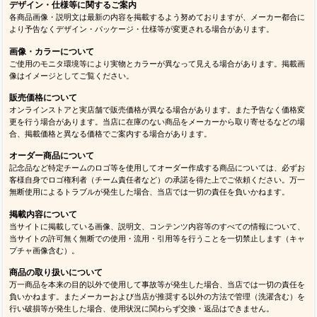
デザイン・仕様等に関するご案内
各商品画像・説明文は最新の内容を掲載するよう努めておりますが、メーカー都合に
より予告なくデザイン・パッケージ・仕様等が変更される場合があります。
画像・カラーについて
ご使用のモニタ環境等により実物とカラーが異なって見える場合があります。掲載画
像はイメージとしてご覧ください。
販売価格について
オンラインストアと実店舗で販売価格が異なる場合があります。また予告なく価格変
更を行う場合があります。当店に在庫のない商品をメーカーから取り寄せるなどの場
合、掲載価格と異なる価格でご案内する場合があります。
オーダー商品について
記念品など特定チームのロゴ等を使用してオーダー作成する商品については、必ずお
客様自身でロゴ権利者（チーム責任者など）の承諾を得た上でご依頼ください。万一
無断使用によるトラブルが発生した場合、当店では一切の責任を負いかねます。
掲載内容について
当サイトに掲載している画像、説明文、コンテンツ内容等のすべての情報について、
当サイトの許可無く無断での使用・流用・引用等を行うことを一切禁止します（キャ
プチャ画像含む）。
商品の取り扱いについて
万一商品を本来の目的以外で使用して事故等が発生した場合、当店では一切の責任を
負いかねます。またメーカーおよび当店が推奨する以外の方法で管理（洗濯含む）を
行い破損等が発生した場合、使用状況に関わらず交換・返品はできません。