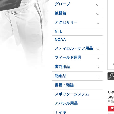
グローブ
練習着
アクセサリー
NFL
NCAA
メディカル・ケア用品
フィールド用具
審判用品
記念品
書籍・雑誌
リ
スポッターシステム
SW
商品
アパレル用品
マ
ナイキ