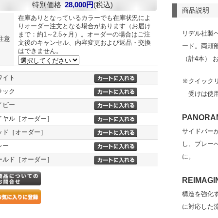
特別価格
28,000円
(税込)
商品説明
在庫ありとなっているカラーでも在庫状況によ
りオーダー注文となる場合があります（お届け
リデル社製
まで：約1～2.5ヶ月）。オーダーの場合はご注
注意
文後のキャンセル、内容変更および返品・交換
ード。両頬
はできません。
（計4本） 
ワイト
※クイック
ラック
受けは使
イビー
PANORAM
イヤル［オーダー］
サイドバー
ッド［オーダー］
し、プレー
レー
に。
ールド［オーダー］
REIMAGI
構造を強化
に対応した