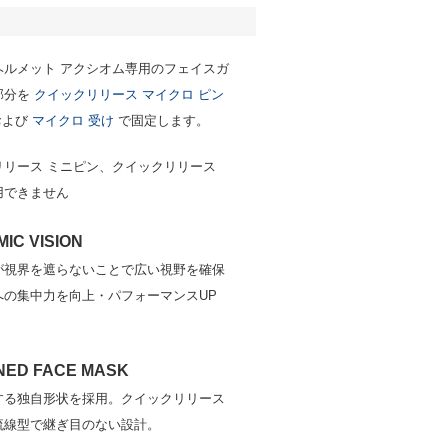
ヘルメット アクシオム専用のフェイスガ
部分を
クイックリリース マイクロ ピン
および
マイクロ 受け
で固定します。
リリース ミニピン、クイックリリース
用できません
IC VISION
が視界を遮らないことで広い視野を確保
への集中力を向上・パフォーマンスUP
NED FACE MASK
する独自形状を採用。クイックリリース
流線型で継ぎ目のない設計。