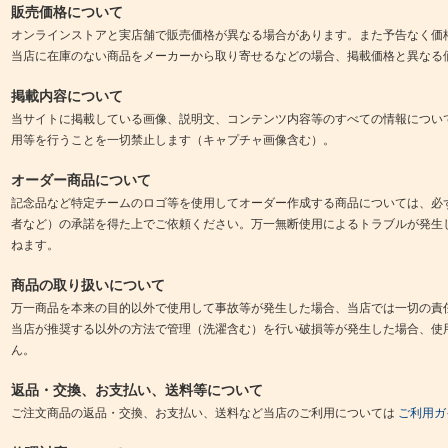
販売価格について
オンラインストアと実店舗で販売価格が異なる場合があります。また予告なく価
当店に在庫のない商品をメーカーから取り寄せるなどの場合、掲載価格と異なる
掲載内容について
当サイトに掲載している画像、説明文、コンテンツ内容等のすべての情報につい
用等を行うことを一切禁止します（キャプチャ画像含む）。
オーダー商品について
記念品など特定チームのロゴ等を使用してオーダー作成する商品については、必
者など）の承諾を得た上でご依頼ください。万一無断使用によるトラブルが発生
ねます。
商品の取り扱いについて
万一商品を本来の目的以外で使用して事故等が発生した場合、当店では一切の責
当店が推奨する以外の方法で管理（洗濯含む）を行い破損等が発生した場合、使
ん。
返品・交換、お支払い、送料等について
ご注文商品の返品・交換、お支払い、送料など当店のご利用については
ご利用ガ