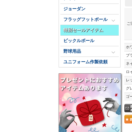
ジョーダン
フラッグフットボール
ご
特別セールアイテム
ピックルボール
ホ
野球用品
ブ
ユニフォーム作製依頼
ネ
ロ
レ
グ
ゴ