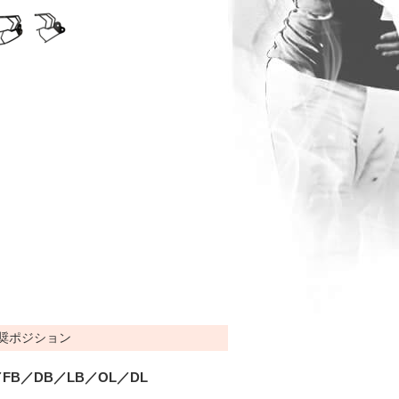
奨ポジション
FB／DB／LB／OL／DL