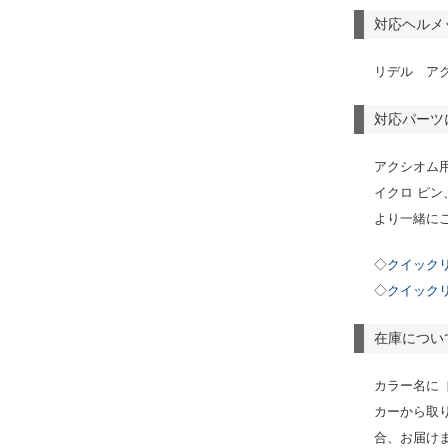
対応ヘルメ
リデル ア
対応パーツ
アクシオム
イクロ ピ
より一緒に
◇
クイックリ
◇
クイックリ
在庫につい
カラー名に
カーから取
合、お届けま