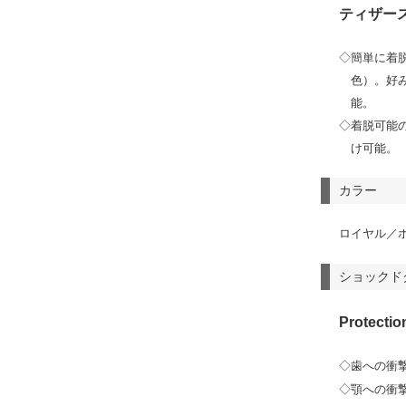
ティザー
◇簡単に着
色）。好
能。
◇着脱可能
け可能。
カラー
ロイヤル／
ショックド
Protectio
◇歯への衝
◇顎への衝