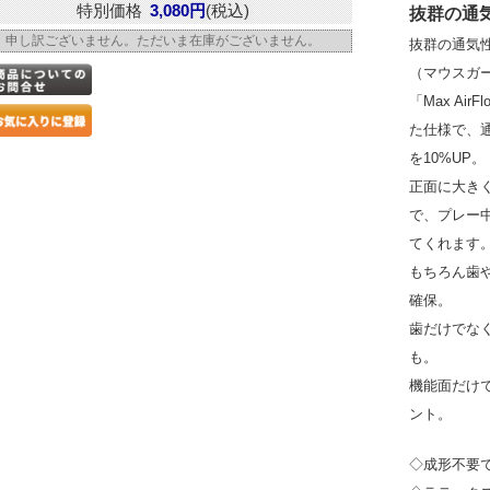
特別価格
3,080円
(税込)
抜群の通
申し訳ございません。ただいま在庫がございません。
抜群の通気
（マウスガ
「Max Ai
た仕様で、
を10%UP。
正面に大き
で、プレー
てくれます
もちろん歯
確保。
歯だけでな
も。
機能面だけ
ント。
◇成形不要