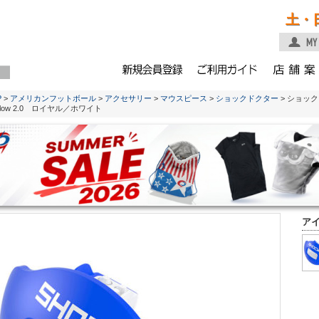
土・
P
>
アメリカンフットボール
>
アクセサリー
>
マウスピース
>
ショックドクター
> ショッ
rFlow 2.0 ロイヤル／ホワイト
ア