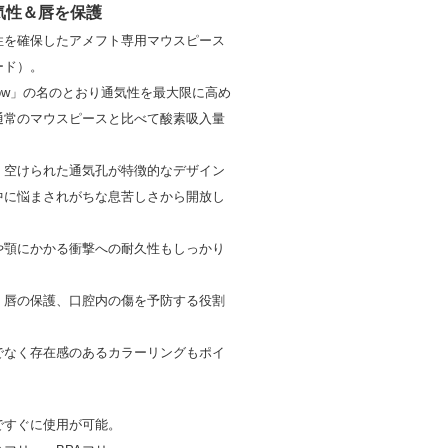
気性＆唇を保護
性を確保したアメフト専用マウスピース
ード）。
rFlow」の名のとおり通気性を最大限に高め
通常のマウスピースと比べて酸素吸入量
く空けられた通気孔が特徴的なデザイン
中に悩まされがちな息苦しさから開放し
。
や顎にかかる衝撃への耐久性もしっかり
く唇の保護、口腔内の傷を予防する役割
でなく存在感のあるカラーリングもポイ
ですぐに使用が可能。