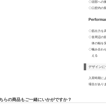
◇頭部への
◇口腔内の
Performa
◇筋出力を
◇首周辺の
体の軸を
◇噛み合わ
える
デザインに
入荷時期に
場合があり
ちらの商品もご一緒にいかがですか？