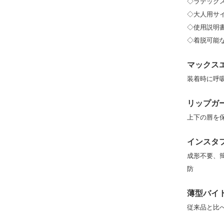
◇ラテックス
◇大人用サ
◇使用説明
◇着脱可能
マックス
装着時に呼
リップガ
上下の唇を
インスタ
成形不要、
防
薄型バイ
従来品と比