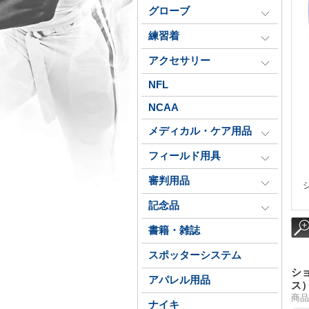
グローブ
練習着
アクセサリー
NFL
NCAA
メディカル・ケア用品
フィールド用具
審判用品
記念品
書籍・雑誌
スポッターシステム
シ
アパレル用品
ス）
商品番
ナイキ