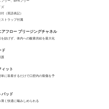
フリー、BPAフリー
イズ
書付（英語表記）
なストラップ付属
エアフロー ブリージングチャネル
吸を妨げず、体内への酸素供給を最大化
ード
保護
フィット
簡単に装着するだけで口腔内の裂傷を予
トパッド
べ薄く快適に噛みしめられる