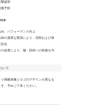
衝撃緩和
裂傷予防
nce
高め、パフォーマンス向上
筋肉の適度な緊張により、頭部および身
安定化
せの改善により、脳・筋肉への刺激を与
ついて
より掲載画像とロゴのデザインが異なる
ます。予めご了承ください。