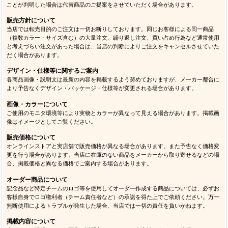
ことが判明した場合は代替商品のご提案をさせていただく場合があります。
販売方針について
当店では転売目的のご注文は一切お断りしております。同じお客様による同一商品
（複数カラー・サイズ含む）の大量注文、繰り返し注文、買い占め行為など通常使用
と考えづらい注文があった場合は、当店の判断によりご注文をキャンセルさせていた
だく場合があります。
デザイン・仕様等に関するご案内
各商品画像・説明文は最新の内容を掲載するよう努めておりますが、メーカー都合に
より予告なくデザイン・パッケージ・仕様等が変更される場合があります。
画像・カラーについて
ご使用のモニタ環境等により実物とカラーが異なって見える場合があります。掲載画
像はイメージとしてご覧ください。
販売価格について
オンラインストアと実店舗で販売価格が異なる場合があります。また予告なく価格変
更を行う場合があります。当店に在庫のない商品をメーカーから取り寄せるなどの場
合、掲載価格と異なる価格でご案内する場合があります。
オーダー商品について
記念品など特定チームのロゴ等を使用してオーダー作成する商品については、必ずお
客様自身でロゴ権利者（チーム責任者など）の承諾を得た上でご依頼ください。万一
無断使用によるトラブルが発生した場合、当店では一切の責任を負いかねます。
掲載内容について