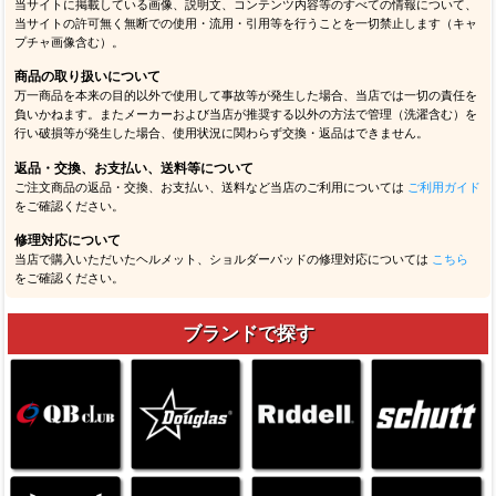
当サイトに掲載している画像、説明文、コンテンツ内容等のすべての情報について、
当サイトの許可無く無断での使用・流用・引用等を行うことを一切禁止します（キャ
プチャ画像含む）。
商品の取り扱いについて
万一商品を本来の目的以外で使用して事故等が発生した場合、当店では一切の責任を
負いかねます。またメーカーおよび当店が推奨する以外の方法で管理（洗濯含む）を
行い破損等が発生した場合、使用状況に関わらず交換・返品はできません。
返品・交換、お支払い、送料等について
ご注文商品の返品・交換、お支払い、送料など当店のご利用については
ご利用ガイド
をご確認ください。
修理対応について
当店で購入いただいたヘルメット、ショルダーパッドの修理対応については
こちら
をご確認ください。
ブランドで探す