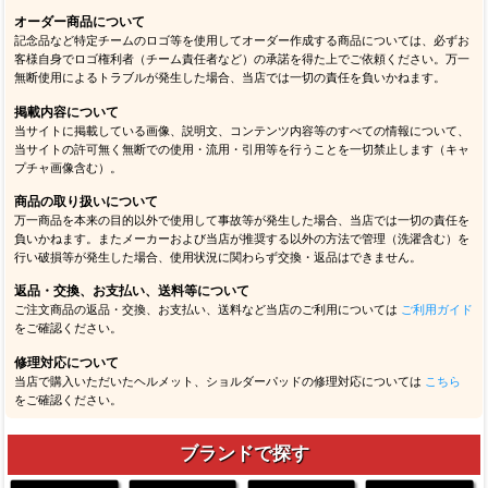
オーダー商品について
記念品など特定チームのロゴ等を使用してオーダー作成する商品については、必ずお
客様自身でロゴ権利者（チーム責任者など）の承諾を得た上でご依頼ください。万一
無断使用によるトラブルが発生した場合、当店では一切の責任を負いかねます。
掲載内容について
当サイトに掲載している画像、説明文、コンテンツ内容等のすべての情報について、
当サイトの許可無く無断での使用・流用・引用等を行うことを一切禁止します（キャ
プチャ画像含む）。
商品の取り扱いについて
万一商品を本来の目的以外で使用して事故等が発生した場合、当店では一切の責任を
負いかねます。またメーカーおよび当店が推奨する以外の方法で管理（洗濯含む）を
行い破損等が発生した場合、使用状況に関わらず交換・返品はできません。
返品・交換、お支払い、送料等について
ご注文商品の返品・交換、お支払い、送料など当店のご利用については
ご利用ガイド
をご確認ください。
修理対応について
当店で購入いただいたヘルメット、ショルダーパッドの修理対応については
こちら
をご確認ください。
ブランドで探す