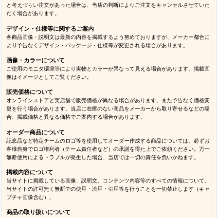
と考えづらい注文があった場合は、当店の判断によりご注文をキャンセルさせていた
だく場合があります。
デザイン・仕様等に関するご案内
各商品画像・説明文は最新の内容を掲載するよう努めておりますが、メーカー都合に
より予告なくデザイン・パッケージ・仕様等が変更される場合があります。
画像・カラーについて
ご使用のモニタ環境等により実物とカラーが異なって見える場合があります。掲載画
像はイメージとしてご覧ください。
販売価格について
オンラインストアと実店舗で販売価格が異なる場合があります。また予告なく価格変
更を行う場合があります。当店に在庫のない商品をメーカーから取り寄せるなどの場
合、掲載価格と異なる価格でご案内する場合があります。
オーダー商品について
記念品など特定チームのロゴ等を使用してオーダー作成する商品については、必ずお
客様自身でロゴ権利者（チーム責任者など）の承諾を得た上でご依頼ください。万一
無断使用によるトラブルが発生した場合、当店では一切の責任を負いかねます。
掲載内容について
当サイトに掲載している画像、説明文、コンテンツ内容等のすべての情報について、
当サイトの許可無く無断での使用・流用・引用等を行うことを一切禁止します（キャ
プチャ画像含む）。
商品の取り扱いについて