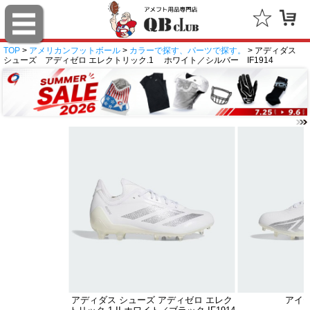
TOP
>
アメリカンフットボール
>
カラーで探す、パーツで探す。
> アディダス
シューズ アディゼロ エレクトリック.1 ホワイト／シルバー IF1914
アディダス シューズ アディゼロ エレク
アイ