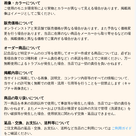
画像・カラーについて
ご使用のモニタ環境等により実物とカラーが異なって見える場合があります。掲載画
像はイメージとしてご覧ください。
販売価格について
オンラインストアと実店舗で販売価格が異なる場合があります。また予告なく価格変
更を行う場合があります。当店に在庫のない商品をメーカーから取り寄せるなどの場
合、掲載価格と異なる価格でご案内する場合があります。
オーダー商品について
記念品など特定チームのロゴ等を使用してオーダー作成する商品については、必ずお
客様自身でロゴ権利者（チーム責任者など）の承諾を得た上でご依頼ください。万一
無断使用によるトラブルが発生した場合、当店では一切の責任を負いかねます。
掲載内容について
当サイトに掲載している画像、説明文、コンテンツ内容等のすべての情報について、
当サイトの許可無く無断での使用・流用・引用等を行うことを一切禁止します（キャ
プチャ画像含む）。
商品の取り扱いについて
万一商品を本来の目的以外で使用して事故等が発生した場合、当店では一切の責任を
負いかねます。またメーカーおよび当店が推奨する以外の方法で管理（洗濯含む）を
行い破損等が発生した場合、使用状況に関わらず交換・返品はできません。
返品・交換、お支払い、送料等について
ご注文商品の返品・交換、お支払い、送料など当店のご利用については
ご利用ガイド
をご確認ください。