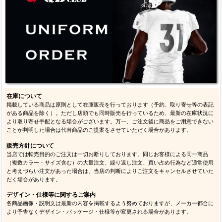
在庫について
掲載している商品は原則として在庫販売を行っております（予約、取り寄せ等の表記
がある商品を除く）。ただし店頭でも同時販売を行っているため、最新の在庫状況に
より取り寄せ手配となる場合がございます。万一、ご注文後に商品をご用意できない
ことが判明した場合は代替商品のご提案をさせていただく場合があります。
販売方針について
当店では転売目的のご注文は一切お断りしております。同じお客様による同一商品
（複数カラー・サイズ含む）の大量注文、繰り返し注文、買い占め行為など通常使用
と考えづらい注文があった場合は、当店の判断によりご注文をキャンセルさせていた
だく場合があります。
デザイン・仕様等に関するご案内
各商品画像・説明文は最新の内容を掲載するよう努めておりますが、メーカー都合に
より予告なくデザイン・パッケージ・仕様等が変更される場合があります。