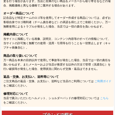
更を行う場合があります。当店に在庫のない商品をメーカーから取り寄せるなどの場
合、掲載価格と異なる価格でご案内する場合があります。
オーダー商品について
記念品など特定チームのロゴ等を使用してオーダー作成する商品については、必ずお
客様自身でロゴ権利者（チーム責任者など）の承諾を得た上でご依頼ください。万一
無断使用によるトラブルが発生した場合、当店では一切の責任を負いかねます。
掲載内容について
当サイトに掲載している画像、説明文、コンテンツ内容等のすべての情報について、
当サイトの許可無く無断での使用・流用・引用等を行うことを一切禁止します（キャ
プチャ画像含む）。
商品の取り扱いについて
万一商品を本来の目的以外で使用して事故等が発生した場合、当店では一切の責任を
負いかねます。またメーカーおよび当店が推奨する以外の方法で管理（洗濯含む）を
行い破損等が発生した場合、使用状況に関わらず交換・返品はできません。
返品・交換、お支払い、送料等について
ご注文商品の返品・交換、お支払い、送料など当店のご利用については
ご利用ガイド
をご確認ください。
修理対応について
当店で購入いただいたヘルメット、ショルダーパッドの修理対応については
こちら
をご確認ください。