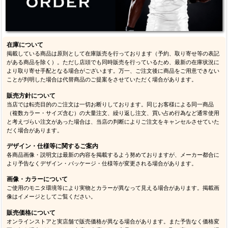
在庫について
掲載している商品は原則として在庫販売を行っております（予約、取り寄せ等の表記
がある商品を除く）。ただし店頭でも同時販売を行っているため、最新の在庫状況に
より取り寄せ手配となる場合がございます。万一、ご注文後に商品をご用意できない
ことが判明した場合は代替商品のご提案をさせていただく場合があります。
販売方針について
当店では転売目的のご注文は一切お断りしております。同じお客様による同一商品
（複数カラー・サイズ含む）の大量注文、繰り返し注文、買い占め行為など通常使用
と考えづらい注文があった場合は、当店の判断によりご注文をキャンセルさせていた
だく場合があります。
デザイン・仕様等に関するご案内
各商品画像・説明文は最新の内容を掲載するよう努めておりますが、メーカー都合に
より予告なくデザイン・パッケージ・仕様等が変更される場合があります。
画像・カラーについて
ご使用のモニタ環境等により実物とカラーが異なって見える場合があります。掲載画
像はイメージとしてご覧ください。
販売価格について
オンラインストアと実店舗で販売価格が異なる場合があります。また予告なく価格変