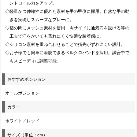
ントロール力をアップ。
◇軽量かつ伸縮性に優れた素材を手の甲側に採用。自然な手の動
きを実現しスムーズなプレーに。
◇指の間にメッシュ素材を使用、両サイドに通気穴を設ける等の
工夫で汗をかいても蒸れにくく快適な装着感に。
◇シリコン素材を重ね合わせることで指先がずれにくい設計。
◇お子様でも簡単に着脱できるベルクロバンドを採用。試合中で
もスピーディに調整可能。
おすすめポジション
オールポジション
カラー
ホワイト／レッド
サイズ（単位：cm）