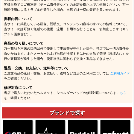
客様自身でロゴ権利者（チーム責任者など）の承諾を得た上でご依頼ください。万一
無断使用によるトラブルが発生した場合、当店では一切の責任を負いかねます。
掲載内容について
当サイトに掲載している画像、説明文、コンテンツ内容等のすべての情報について、
当サイトの許可無く無断での使用・流用・引用等を行うことを一切禁止します（キャ
プチャ画像含む）。
商品の取り扱いについて
万一商品を本来の目的以外で使用して事故等が発生した場合、当店では一切の責任を
負いかねます。またメーカーおよび当店が推奨する以外の方法で管理（洗濯含む）を
行い破損等が発生した場合、使用状況に関わらず交換・返品はできません。
返品・交換、お支払い、送料等について
ご注文商品の返品・交換、お支払い、送料など当店のご利用については
ご利用ガイド
をご確認ください。
修理対応について
当店で購入いただいたヘルメット、ショルダーパッドの修理対応については
こちら
をご確認ください。
ブランドで探す