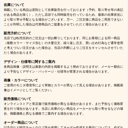
在庫について
掲載している商品は原則として在庫販売を行っております（予約、取り寄せ等の表記
がある商品を除く）。ただし店頭でも同時販売を行っているため、最新の在庫状況に
より取り寄せ手配となる場合がございます。万一、ご注文後に商品をご用意できない
ことが判明した場合は代替商品のご提案をさせていただく場合があります。
販売方針について
当店では転売目的のご注文は一切お断りしております。同じお客様による同一商品
（複数カラー・サイズ含む）の大量注文、繰り返し注文、買い占め行為など通常使用
と考えづらい注文があった場合は、当店の判断によりご注文をキャンセルさせていた
だく場合があります。
デザイン・仕様等に関するご案内
各商品画像・説明文は最新の内容を掲載するよう努めておりますが、メーカー都合に
より予告なくデザイン・パッケージ・仕様等が変更される場合があります。
画像・カラーについて
ご使用のモニタ環境等により実物とカラーが異なって見える場合があります。掲載画
像はイメージとしてご覧ください。
販売価格について
オンラインストアと実店舗で販売価格が異なる場合があります。また予告なく価格変
更を行う場合があります。当店に在庫のない商品をメーカーから取り寄せるなどの場
合、掲載価格と異なる価格でご案内する場合があります。
オーダー商品について
記念品など特定チームのロゴ等を使用してオーダー作成する商品については、必ずお